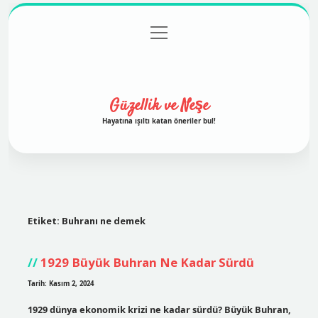
menüyü
Anasayfa
Gizlilik Politikası
Yasal Uyarı
aç
Hakkımızda
Güzellik ve Neşe
Hayatına ışıltı katan öneriler bul!
Etiket:
Buhranı ne demek
1929 Büyük Buhran Ne Kadar Sürdü
Tarih: Kasım 2, 2024
1929 dünya ekonomik krizi ne kadar sürdü? Büyük Buhran,