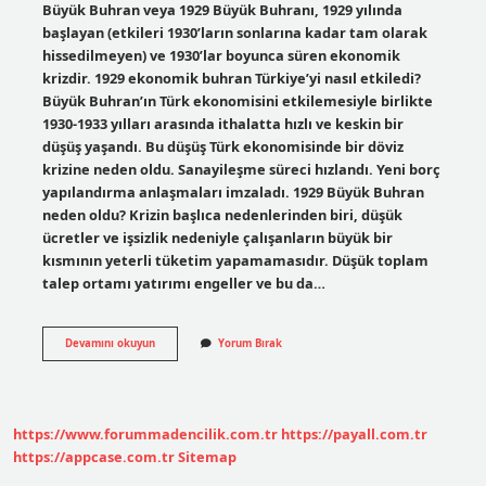
Büyük Buhran veya 1929 Büyük Buhranı, 1929 yılında
başlayan (etkileri 1930’ların sonlarına kadar tam olarak
hissedilmeyen) ve 1930’lar boyunca süren ekonomik
krizdir. 1929 ekonomik buhran Türkiye’yi nasıl etkiledi?
Büyük Buhran’ın Türk ekonomisini etkilemesiyle birlikte
1930-1933 yılları arasında ithalatta hızlı ve keskin bir
düşüş yaşandı. Bu düşüş Türk ekonomisinde bir döviz
krizine neden oldu. Sanayileşme süreci hızlandı. Yeni borç
yapılandırma anlaşmaları imzaladı. 1929 Büyük Buhran
neden oldu? Krizin başlıca nedenlerinden biri, düşük
ücretler ve işsizlik nedeniyle çalışanların büyük bir
kısmının yeterli tüketim yapamamasıdır. Düşük toplam
talep ortamı yatırımı engeller ve bu da…
1929
Devamını okuyun
Yorum Bırak
Büyük
Buhran
Ne
Kadar
Sürdü
https://www.forummadencilik.com.tr
https://payall.com.tr
https://appcase.com.tr
Sitemap