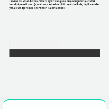
Hukuka ve yasal düzenlemelere aykırı olduğunu düşündüğünüz içerikleri,
backlinkpanelicomtr@gmail.com
adresine bildirmeniz halinde, ilgili içerikler
yasal süre içerisinde sitemizden kaldırılacaktır.
Arama
https://betexpergir.net/