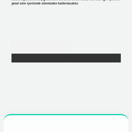
yasal süre içerisinde sitemizden kaldırılacaktır.
Arama
r
https://betexpergir.net/