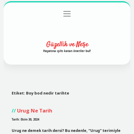
menüyü
Anasayfa
Gizlilik Politikası
Yasal Uyarı
aç
Hakkımızda
Güzellik ve Neşe
Hayatına ışıltı katan öneriler bul!
Etiket:
Boy bod nedir tarihte
Urug Ne Tarih
Tarih: Ekim 30, 2024
Urug ne demek tarih dersi? Bu nedenle, “Urug” terimiyle