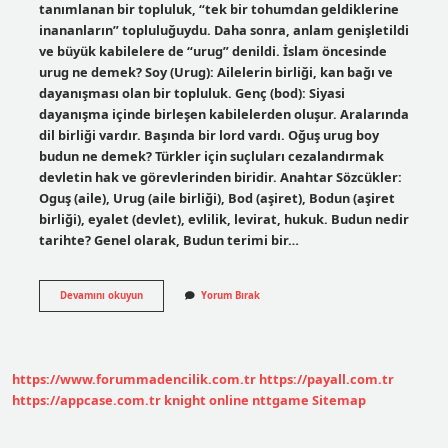
tanımlanan bir topluluk, “tek bir tohumdan geldiklerine
inananların” topluluğuydu. Daha sonra, anlam genişletildi
ve büyük kabilelere de “urug” denildi. İslam öncesinde
urug ne demek? Soy (Urug): Ailelerin birliği, kan bağı ve
dayanışması olan bir topluluk. Genç (bod): Siyasi
dayanışma içinde birleşen kabilelerden oluşur. Aralarında
dil birliği vardır. Başında bir lord vardı. Oğuş urug boy
budun ne demek? Türkler için suçluları cezalandırmak
devletin hak ve görevlerinden biridir. Anahtar Sözcükler:
Oguş (aile), Urug (aile birliği), Bod (aşiret), Bodun (aşiret
birliği), eyalet (devlet), evlilik, levirat, hukuk. Budun nedir
tarihte? Genel olarak, Budun terimi bir…
Urug
Devamını okuyun
Yorum Bırak
Ne
Tarih
https://www.forummadencilik.com.tr
https://payall.com.tr
https://appcase.com.tr
knight online
nttgame
Sitemap