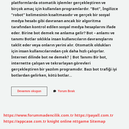
platformlarda otomatik işlemler gerçekleştiren ve
birçok amaç için kullanılan programlardır. “Bot”, İngilizce
“robot” kelimesinin kısaltmasıdır ve gerçek bir sosyal
medya hesabı gibi davranan ancak bir algoritma
tarafından kontrol edilen sosyal medya hesaplarını ifade
eder. Birine bot demek ne anlama gelir? Bot – anlamı ve
tanımı Botlar sıklıkla insan kullanıcıların davranışlarını
taklit eder veya onların yerini alır. Otomatik oldukları
için insan kullanıcılarından çok daha hızlı çalışırlar.
İnternet dilinde bot ne demek? | Bot Tanımı Bir bot,
internette çalışan ve tekrarlayan görevleri
gerçekleştiren bir yazılım programıdır. Bazı bot trafiği iyi
botlardan gelirken, kötü botlar…
Bot
Devamını okuyun
Yorum Bırak
Kime
Denir
https://www.forummadencilik.com.tr
https://payall.com.tr
https://appcase.com.tr
knight online
nttgame
Sitemap