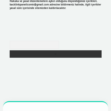
Hukuka ve yasal düzenlemelere aykırı olduğunu düşündüğünüz içerikleri,
backlinkpanelicomtr@gmail.com
adresine bildirmeniz halinde, ilgili içerikler
yasal süre içerisinde sitemizden kaldırılacaktır.
Arama
https://betexpergir.net/