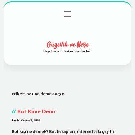
menüyü
Anasayfa
Gizlilik Politikası
Yasal Uyarı
aç
Hakkımızda
Güzellik ve Neşe
Hayatına ışıltı katan öneriler bul!
Etiket:
Bot ne demek argo
Bot Kime Denir
Tarih: Kasım 7, 2024
Bot kişi ne demek? Bot hesapları, internetteki çeşitli