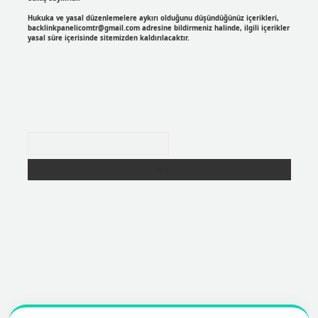
Hukuka ve yasal düzenlemelere aykırı olduğunu düşündüğünüz içerikleri,
backlinkpanelicomtr@gmail.com
adresine bildirmeniz halinde, ilgili içerikler
yasal süre içerisinde sitemizden kaldırılacaktır.
Arama
r
https://betexpergir.net/