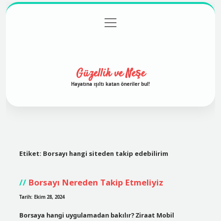
menüyü
Anasayfa
Gizlilik Politikası
Yasal Uyarı
aç
Hakkımızda
Güzellik ve Neşe
Hayatına ışıltı katan öneriler bul!
Etiket:
Borsayı hangi siteden takip edebilirim
Borsayı Nereden Takip Etmeliyiz
Tarih: Ekim 28, 2024
Borsaya hangi uygulamadan bakılır? Ziraat Mobil