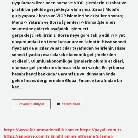
uygulaması üzerinden borsa ve VİOP işlemlerinizi rahat ve
pratik bir şekilde gerçekleştirebilirsiniz. Ziraat Mobil’e
giriş yaparak borsa ve VİOP işlemlerine eriştikten sonra;
Menü -> Yatırım ve Borsa İşlemleri -> Borsa İşlemleri
sekmesine giderek aşağıdaki işlemleri
gerçekleştirebilirsiniz. Borsa neye göre takip edilir? Fiyat
oluşumundaki en temel unsur arz ve taleptir. Hisse senedi
fiyatları da alıcılar ve satıcılar tarafından belirlenir. Hisse
senedi fiyatları esas olarak ekonomik gelişmelerden
etkilenir. Olumlu ekonomik gelişmelerin olumlu etkileri,
olumsuz gelişmelerin olumsuz etkileri vardır. En iyi borsa
hesabı hangi bankada? Garanti BBVA, dünyanın önde
gelen finans dergilerinden Global Finance tarafından bir
kez…
Borsayı
Devamını okuyun
Yorum Bırak
Nereden
Takip
Etmeliyiz
https://www.forummadencilik.com.tr
https://payall.com.tr
https://appcase.com.tr
knight online
nttgame
Sitemap