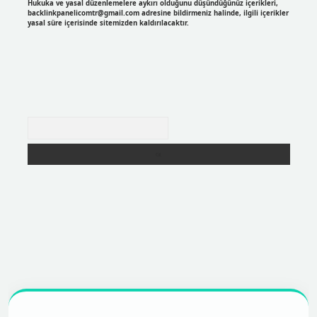
Hukuka ve yasal düzenlemelere aykırı olduğunu düşündüğünüz içerikleri,
backlinkpanelicomtr@gmail.com
adresine bildirmeniz halinde, ilgili içerikler
yasal süre içerisinde sitemizden kaldırılacaktır.
Arama
r
https://betexpergir.net/