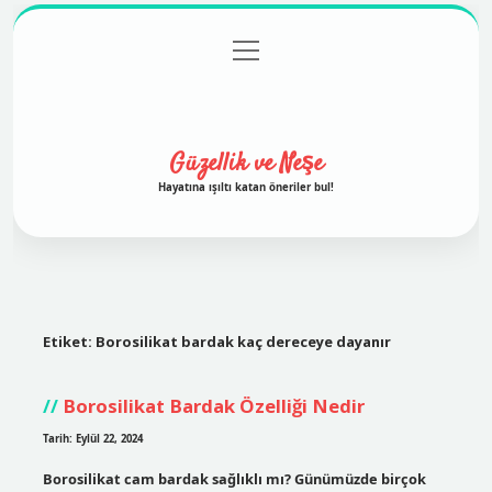
menüyü
Anasayfa
Gizlilik Politikası
Yasal Uyarı
aç
Hakkımızda
Güzellik ve Neşe
Hayatına ışıltı katan öneriler bul!
Etiket:
Borosilikat bardak kaç dereceye dayanır
Borosilikat Bardak Özelliği Nedir
Tarih: Eylül 22, 2024
Borosilikat cam bardak sağlıklı mı? Günümüzde birçok