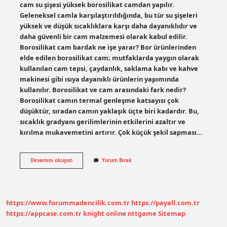
cam su şişesi yüksek borosilikat camdan yapılır.
Geleneksel camla karşılaştırıldığında, bu tür su şişeleri
yüksek ve düşük sıcaklıklara karşı daha dayanıklıdır ve
daha güvenli bir cam malzemesi olarak kabul edilir.
Borosilikat cam bardak ne işe yarar? Bor ürünlerinden
elde edilen borosilikat cam; mutfaklarda yaygın olarak
kullanılan cam tepsi, çaydanlık, saklama kabı ve kahve
makinesi gibi ısıya dayanıklı ürünlerin yapımında
kullanılır. Borosilikat ve cam arasındaki fark nedir?
Borosilikat camın termal genleşme katsayısı çok
düşüktür, sıradan camın yaklaşık üçte biri kadardır. Bu,
sıcaklık gradyanı gerilimlerinin etkilerini azaltır ve
kırılma mukavemetini artırır. Çok küçük şekil sapması…
Borosilikat
Devamını okuyun
Yorum Bırak
Bardak
Özelliği
Nedir
https://www.forummadencilik.com.tr
https://payall.com.tr
https://appcase.com.tr
knight online
nttgame
Sitemap