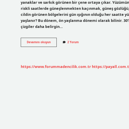
yanaklar ve sarkık görünen bir çene ortaya çıkar. Yüzümü
riskli saatlerde güneşlenmekten kaçınmak, güneş gözlüğü,
cildin görünen bölgelerini gün ışığının olduğu her saatte 
yaşlanır? Bu dönem, ön yaşlanma dönemi olarak bilinir. 30’l
çizgiler daha belirgin…
Yüzüm
Devamını okuyun
2 Yorum
Neden
Yaşlı
Görünüyor
https://www.forummadencilik.com.tr
https://payall.com.t