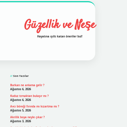
Güzellik ve Neşe
Hayatına ışıltı katan öneriler bul!
Sidebar
grand opera bet
ilbetgir.net
betexper
https://betexperg
Son Yazılar
Burkan ne anlama gelir ?
Ağustos 6, 2026
Kuduz tırnaktan bulaşır mı ?
Ağustos 6, 2026
Avcı böreği fırında mı kızartma mı ?
Ağustos 5, 2026
Akrilik boya neyle çıkar ?
Ağustos 3, 2026