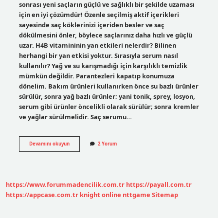
sonrası yeni saçların güçlü ve sağlıklı bir şekilde uzaması
için en iyi çözümdür! Özenle seçilmiş aktif içerikleri
sayesinde saç köklerinizi içeriden besler ve saç
dökülmesini önler, böylece saçlarınız daha hızlı ve güçlü
uzar. H4B vitamininin yan etkileri nelerdir? Bilinen
herhangi bir yan etkisi yoktur. Sırasıyla serum nasıl
kullanılır? Yağ ve su karışmadığı için karşılıklı temizlik
mümkün değildir. Parantezleri kapatıp konumuza
dönelim. Bakım ürünleri kullanırken önce su bazlı ürünler
sürülür, sonra yağ bazlı ürünler; yani tonik, sprey, losyon,
serum gibi ürünler öncelikli olarak sürülür; sonra kremler
ve yağlar sürülmelidir. Saç serumu…
H4B
Devamını okuyun
2 Yorum
Serum
Nasıl
Kullanılır
https://www.forummadencilik.com.tr
https://payall.com.tr
https://appcase.com.tr
knight online
nttgame
Sitemap