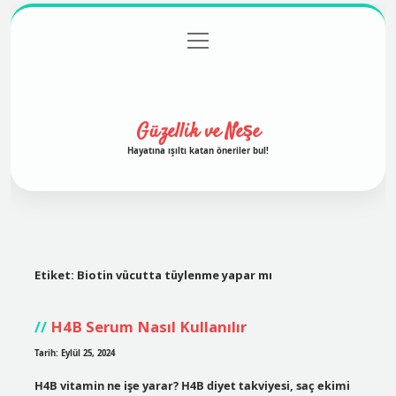
menüyü
Anasayfa
Gizlilik Politikası
Yasal Uyarı
aç
Hakkımızda
Güzellik ve Neşe
Hayatına ışıltı katan öneriler bul!
Etiket:
Biotin vücutta tüylenme yapar mı
H4B Serum Nasıl Kullanılır
Tarih: Eylül 25, 2024
H4B vitamin ne işe yarar? H4B diyet takviyesi, saç ekimi