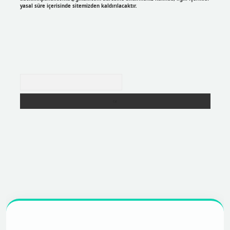
yasal süre içerisinde sitemizden kaldırılacaktır.
Arama
r
https://betexpergir.net/