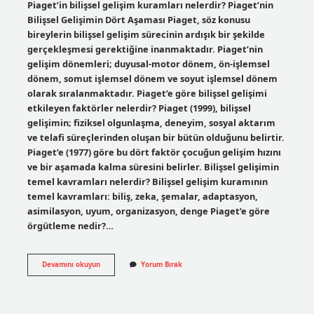
Piaget’in bilişsel gelişim kuramları nelerdir? Piaget’nin
Bilişsel Gelişimin Dört Aşaması Piaget, söz konusu
bireylerin bilişsel gelişim sürecinin ardışık bir şekilde
gerçekleşmesi gerektiğine inanmaktadır. Piaget’nin
gelişim dönemleri; duyusal-motor dönem, ön-işlemsel
dönem, somut işlemsel dönem ve soyut işlemsel dönem
olarak sıralanmaktadır. Piaget’e göre bilişsel gelişimi
etkileyen faktörler nelerdir? Piaget (1999), bilişsel
gelişimin; fiziksel olgunlaşma, deneyim, sosyal aktarım
ve telafi süreçlerinden oluşan bir bütün olduğunu belirtir.
Piaget’e (1977) göre bu dört faktör çocuğun gelişim hızını
ve bir aşamada kalma süresini belirler. Bilişsel gelişimin
temel kavramları nelerdir? Bilişsel gelişim kuramının
temel kavramları: biliş, zeka, şemalar, adaptasyon,
asimilasyon, uyum, organizasyon, denge Piaget’e göre
örgütleme nedir?…
Piagetin
Devamını okuyun
Yorum Bırak
Bilişsel
Gelişim
Kuramına
Göre
Öğretim