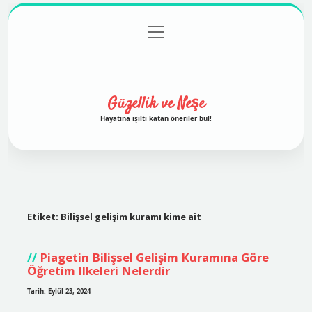
menüyü
Anasayfa
Gizlilik Politikası
Yasal Uyarı
aç
Hakkımızda
Güzellik ve Neşe
Hayatına ışıltı katan öneriler bul!
Etiket:
Bilişsel gelişim kuramı kime ait
Piagetin Bilişsel Gelişim Kuramına Göre
Öğretim Ilkeleri Nelerdir
Tarih: Eylül 23, 2024