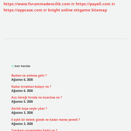
https://www.forummadencilik.com.tr
https://payall.com.tr
Ilkeleri
Nelerdir
https://appcase.com.tr
knight online
nttgame
Sitemap
Sidebar
Son Yazılar
Burkan ne anlama gelir ?
Ağustos 6, 2026
Kuduz tırnaktan bulaşır mı ?
Ağustos 6, 2026
Avcı böreği fırında mı kızartma mı ?
Ağustos 5, 2026
Akrilik boya neyle çıkar ?
Ağustos 3, 2026
6 aylık bir bebek günde ne kadar mama yemeli ?
Ağustos 3, 2026
Tutukevi cezaevinden farklı mı ?