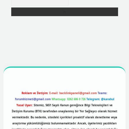
ttps://betexpergir.net/
Reklam ve İletişim:
E-mail:
backlinkpaneli@gmail.com
Teams:
forumhizmeti@gmail.com
Whatsapp: 0262 606 0 726
Telegram: @karabul
Yasal Uyarı:
Sitemiz, 5651 Sayılı Kanun gereğince Bilgi Teknolojileri ve
İletişim Kurumu (BTK) tarafından onaylanmış bir Yer Sağlayıcı olarak hizmet
vermektedir. Bu nedenle, sitedeki içerikleri proaktif olarak denetleme veya
araştırma yükümlülüğümüz bulunmamaktadır. Ancak, üyelerimiz yazdıkları