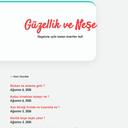
Güzellik ve Neşe
Hayatına ışıltı katan öneriler bul!
Sidebar
grand opera bet
ilbetgir.net
betexper
https://betexpergi
Son Yazılar
Burkan ne anlama gelir ?
Ağustos 6, 2026
Kuduz tırnaktan bulaşır mı ?
Ağustos 6, 2026
Avcı böreği fırında mı kızartma mı ?
Ağustos 5, 2026
Akrilik boya neyle çıkar ?
Ağustos 3, 2026