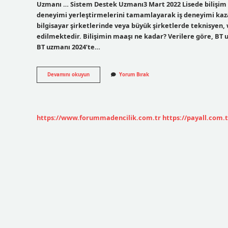
Uzmanı … Sistem Destek Uzmanı3 Mart 2022 Lisede bilişim oku
deneyimi yerleştirmelerini tamamlayarak iş deneyimi kazan
bilgisayar şirketlerinde veya büyük şirketlerde teknisyen, 
edilmektedir. Bilişimin maaşı ne kadar? Verilere göre, BT 
BT uzmanı 2024’te…
Bilişim
Devamını okuyun
Yorum Bırak
Okuyan
Biri
Ne
Iş
Yapar
https://www.forummadencilik.com.tr
https://payall.com.t