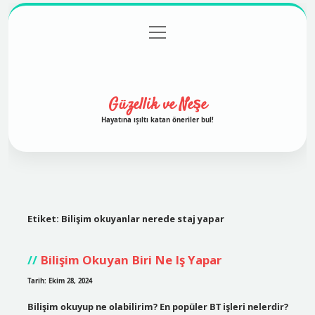
menüyü
Anasayfa
Gizlilik Politikası
Yasal Uyarı
aç
Hakkımızda
Güzellik ve Neşe
Hayatına ışıltı katan öneriler bul!
Etiket:
Bilişim okuyanlar nerede staj yapar
Bilişim Okuyan Biri Ne Iş Yapar
Tarih: Ekim 28, 2024
Bilişim okuyup ne olabilirim? En popüler BT işleri nelerdir?