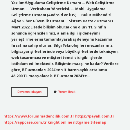
Yazılım/Uygulama Geliştirme Uzmanı … Web Geliştirme
Uzmanı … Veritabanı Yöneticisi. … Mobil Uygulama
Geliştirme Uzmanı (Android ve iOS) … Bulut Mühendisi. …
Ağ ve Siber Güvenlik Uzmanı … Sistem Destek Uzmanı3
Mart 2022 Lisede bilişim okursak ne olur? 11. Sınıfın
sonunda öğrencilerimiz, alanla ilgili iş deneyimi
yerleştirmelerini tamamlayarak iş deneyimi kazanma
fırsatına sahip olurlar. Bilgi Teknolojileri mezunlarımız,
bilgisayar şirketlerinde veya büyük şirketlerde teknisyen,
web tasarımcısı ve müşteri temsilcisi gibi işlerde
istihdam edilmektedir. Bilişimin maaşı ne kadar? Verilere
göre, BT uzmanları 2024’ten itibaren aylık ortalama
48.200 TL maaş alacak. BT uzmanı 2024’te…
Bilişim
Devamını okuyun
Yorum Bırak
Okuyan
Biri
Ne
Iş
Yapar
https://www.forummadencilik.com.tr
https://payall.com.tr
https://appcase.com.tr
knight online
nttgame
Sitemap