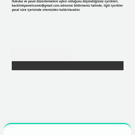
Hukuka ve yasal düzenlemelere aykırı olduğunu düşündüğünüz içerikleri,
backlinkpanelicomtr@gmail.com
adresine bildirmeniz halinde, ilgili içerikler
yasal süre içerisinde sitemizden kaldırılacaktır.
Arama
r
https://betexpergir.net/