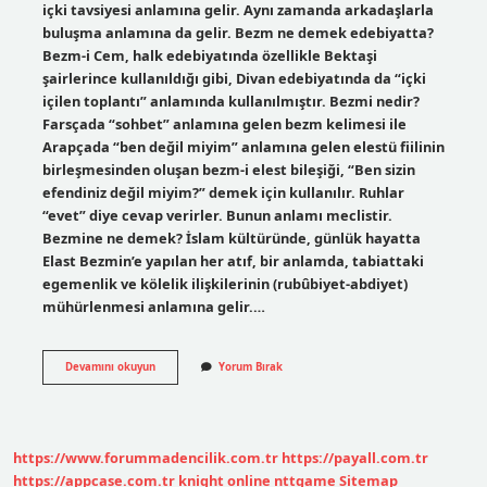
içki tavsiyesi anlamına gelir. Aynı zamanda arkadaşlarla
buluşma anlamına da gelir. Bezm ne demek edebiyatta?
Bezm-i Cem, halk edebiyatında özellikle Bektaşi
şairlerince kullanıldığı gibi, Divan edebiyatında da “içki
içilen toplantı” anlamında kullanılmıştır. Bezmi nedir?
Farsçada “sohbet” anlamına gelen bezm kelimesi ile
Arapçada “ben değil miyim” anlamına gelen elestü fiilinin
birleşmesinden oluşan bezm-i elest bileşiği, “Ben sizin
efendiniz değil miyim?” demek için kullanılır. Ruhlar
“evet” diye cevap verirler. Bunun anlamı meclistir.
Bezmine ne demek? İslam kültüründe, günlük hayatta
Elast Bezmin’e yapılan her atıf, bir anlamda, tabiattaki
egemenlik ve kölelik ilişkilerinin (rubûbiyet-abdiyet)
mühürlenmesi anlamına gelir.…
Bezm-
Devamını okuyun
Yorum Bırak
Için
Ne
Demek
https://www.forummadencilik.com.tr
https://payall.com.tr
https://appcase.com.tr
knight online
nttgame
Sitemap