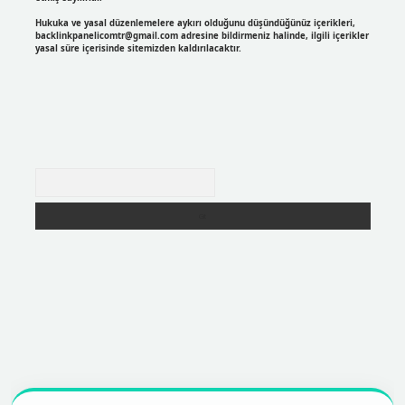
Hukuka ve yasal düzenlemelere aykırı olduğunu düşündüğünüz içerikleri,
backlinkpanelicomtr@gmail.com
adresine bildirmeniz halinde, ilgili içerikler
yasal süre içerisinde sitemizden kaldırılacaktır.
Arama
r
https://betexpergir.net/