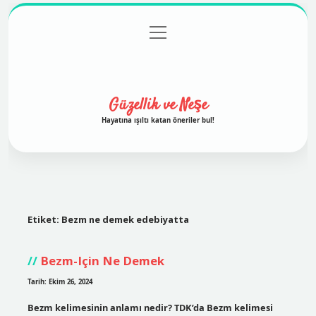
menüyü
Anasayfa
Gizlilik Politikası
Yasal Uyarı
aç
Hakkımızda
Güzellik ve Neşe
Hayatına ışıltı katan öneriler bul!
Etiket:
Bezm ne demek edebiyatta
Bezm-Için Ne Demek
Tarih: Ekim 26, 2024
Bezm kelimesinin anlamı nedir? TDK’da Bezm kelimesi