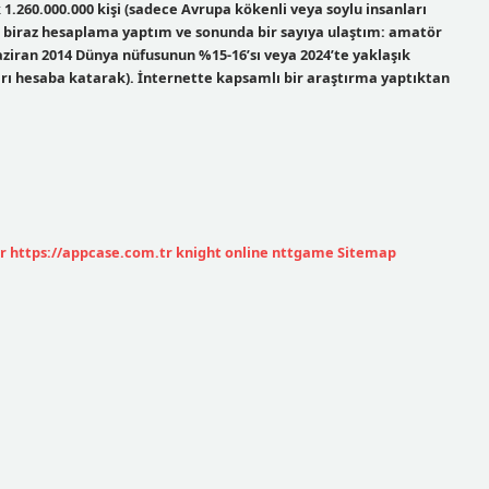
1.260.000.000 kişi (sadece Avrupa kökenli veya soylu insanları
e biraz hesaplama yaptım ve sonunda bir sayıya ulaştım: amatör
aziran 2014 Dünya nüfusunun %15-16’sı veya 2024’te yaklaşık
ları hesaba katarak). İnternette kapsamlı bir araştırma yaptıktan
r
https://appcase.com.tr
knight online
nttgame
Sitemap