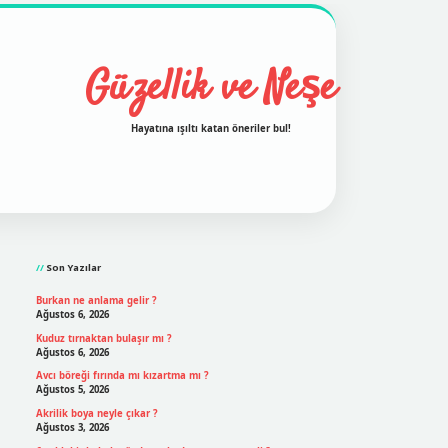
Güzellik ve Neşe
Hayatına ışıltı katan öneriler bul!
Sidebar
grand opera bet
ilbetgir.net
betexper
https://betexperg
Son Yazılar
Burkan ne anlama gelir ?
Ağustos 6, 2026
Kuduz tırnaktan bulaşır mı ?
Ağustos 6, 2026
Avcı böreği fırında mı kızartma mı ?
Ağustos 5, 2026
Akrilik boya neyle çıkar ?
Ağustos 3, 2026