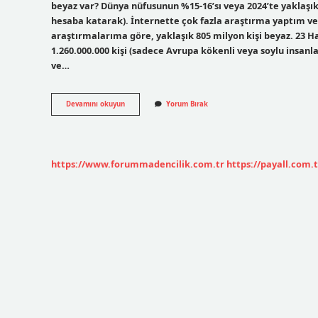
beyaz var? Dünya nüfusunun %15-16’sı veya 2024’te yaklaşık 
hesaba katarak). İnternette çok fazla araştırma yaptım v
araştırmalarıma göre, yaklaşık 805 milyon kişi beyaz. 23 H
1.260.000.000 kişi (sadece Avrupa kökenli veya soylu insan
ve…
Beyaz
Devamını okuyun
Yorum Bırak
Kaç
Renk
Var
https://www.forummadencilik.com.tr
https://payall.com.t