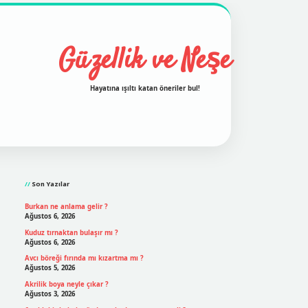
Güzellik ve Neşe
Hayatına ışıltı katan öneriler bul!
Sidebar
nd opera bet
ilbetgir.net
betexper
https://betexpergir.net/
Son Yazılar
Burkan ne anlama gelir ?
Ağustos 6, 2026
Kuduz tırnaktan bulaşır mı ?
Ağustos 6, 2026
Avcı böreği fırında mı kızartma mı ?
Ağustos 5, 2026
Akrilik boya neyle çıkar ?
Ağustos 3, 2026