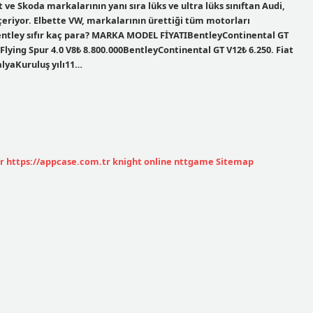
 Skoda markalarının yanı sıra lüks ve ultra lüks sınıftan Audi,
çeriyor. Elbette VW, markalarının ürettiği tüm motorları
Bentley sıfır kaç para? MARKA MODEL FİYATIBentleyContinental GT
lying Spur 4.0 V8₺ 8.800.000BentleyContinental GT V12₺ 6.250. Fiat
alyaKuruluş yılı11…
r
https://appcase.com.tr
knight online
nttgame
Sitemap