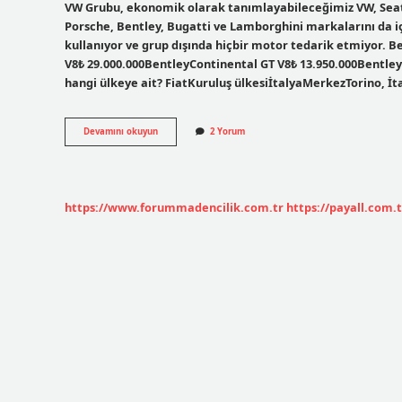
VW Grubu, ekonomik olarak tanımlayabileceğimiz VW, Seat ve
Porsche, Bentley, Bugatti ve Lamborghini markalarını da i
kullanıyor ve grup dışında hiçbir motor tedarik etmiyor. 
V8₺ 29.000.000BentleyContinental GT V8₺ 13.950.000BentleyF
hangi ülkeye ait? FiatKuruluş ülkesiİtalyaMerkezTorino, İt
Bentley
Devamını okuyun
2 Yorum
Hangi
Ülkeye
Ait
https://www.forummadencilik.com.tr
https://payall.com.t