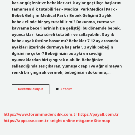
kaslar güçlenir ve bebekler artık aylar geçtikçe başlarını
tamamen dik tutabilirler – Medical ParkMedical Park ›
Bebek GelişimiMedical Park › Bebek Gelişimi 3 aylık
bebek elinde bir şey tutabilir mi? Dokunma, tutma ve
kavrama becerilerinin hızla geliştiği bu dönemde bebek,
oyuncakları kısa süreli tutabilir ve sallayabilir. 3 aylık
bebek ayak üstüne basar mı? Bebekler 7-12 ay arasında
ayakları üzerinde durmaya başlarlar. 3 aylık bebeğin
ilgisini ne çeker? Bebeğinizin bu ayki en sevdiği
oyuncaklardan biri çıngırak olabilir. Bebeğinize
sallandığında ses çıkaran, yumuşak saplı ve ağır olmayan
renkli bir çıngırak vermek, bebeğinizin dokunma,…
3
Devamını okuyun
2 Yorum
Aylık
Bebek
Çıngırak
Tutar
Mı
https://www.forummadencilik.com.tr
https://payall.com.tr
https://appcase.com.tr
knight online
nttgame
Sitemap