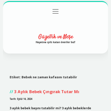
menüyü
Anasayfa
Gizlilik Politikası
Yasal Uyarı
aç
Hakkımızda
Güzellik ve Neşe
Hayatına ışıltı katan öneriler bul!
Etiket:
Bebek ne zaman kafasını tutabilir
3 Aylık Bebek Çıngırak Tutar Mı
Tarih: Eylül 14, 2024
3 aylık bebek başını tutabilir mi? 3 aylık bebeklerde