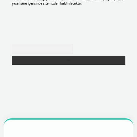
yasal süre içerisinde sitemizden kaldırılacaktır.
Arama
r
https://betexpergir.net/