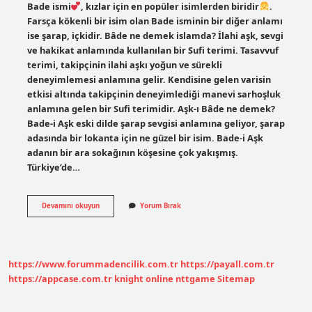
Bade ismi
, kızlar için en popüler isimlerden biridir
.
Farsça kökenli bir isim olan Bade isminin bir diğer anlamı
ise şarap, içkidir. Bâde ne demek islamda? İlahi aşk, sevgi
ve hakikat anlamında kullanılan bir Sufi terimi. Tasavvuf
terimi, takipçinin ilahi aşkı yoğun ve sürekli
deneyimlemesi anlamına gelir. Kendisine gelen varisin
etkisi altında takipçinin deneyimlediği manevi sarhoşluk
anlamına gelen bir Sufi terimidir. Aşk-ı Bâde ne demek?
Bade-i Aşk eski dilde şarap sevgisi anlamına geliyor, şarap
adasında bir lokanta için ne güzel bir isim. Bade-i Aşk
adanın bir ara sokağının köşesine çok yakışmış.
Türkiye’de…
Bade
Devamını okuyun
Yorum Bırak
Neye
Denir
https://www.forummadencilik.com.tr
https://payall.com.tr
https://appcase.com.tr
knight online
nttgame
Sitemap