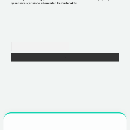
yasal süre içerisinde sitemizden kaldırılacaktır.
Arama
https://betexpergir.net/