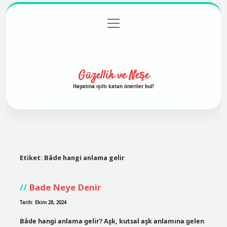
menüyü
Anasayfa
Gizlilik Politikası
Yasal Uyarı
aç
Hakkımızda
Güzellik ve Neşe
Hayatına ışıltı katan öneriler bul!
Etiket:
Bâde hangi anlama gelir
Bade Neye Denir
Tarih: Ekim 28, 2024
Bâde hangi anlama gelir? Aşk, kutsal aşk anlamına gelen