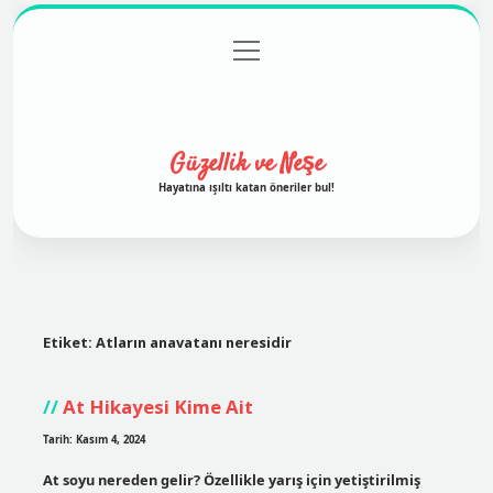
menüyü
Anasayfa
Gizlilik Politikası
Yasal Uyarı
aç
Hakkımızda
Güzellik ve Neşe
Hayatına ışıltı katan öneriler bul!
Etiket:
Atların anavatanı neresidir
At Hikayesi Kime Ait
Tarih: Kasım 4, 2024
At soyu nereden gelir? Özellikle yarış için yetiştirilmiş