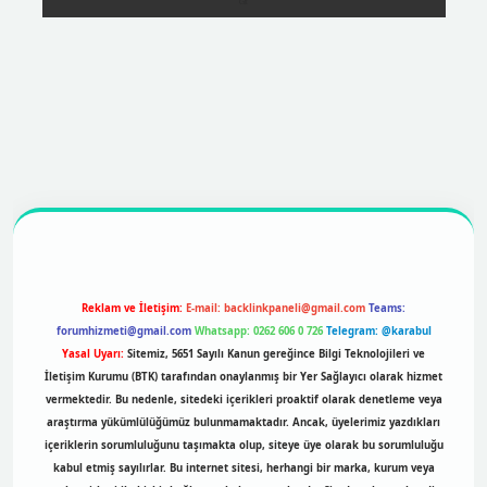
ttps://betexpergir.net/
Reklam ve İletişim:
E-mail:
backlinkpaneli@gmail.com
Teams:
forumhizmeti@gmail.com
Whatsapp: 0262 606 0 726
Telegram: @karabul
Yasal Uyarı:
Sitemiz, 5651 Sayılı Kanun gereğince Bilgi Teknolojileri ve
İletişim Kurumu (BTK) tarafından onaylanmış bir Yer Sağlayıcı olarak hizmet
vermektedir. Bu nedenle, sitedeki içerikleri proaktif olarak denetleme veya
araştırma yükümlülüğümüz bulunmamaktadır. Ancak, üyelerimiz yazdıkları
içeriklerin sorumluluğunu taşımakta olup, siteye üye olarak bu sorumluluğu
kabul etmiş sayılırlar. Bu internet sitesi, herhangi bir marka, kurum veya