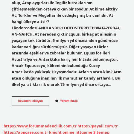
olup, Arap aygırları ile İngiliz kısraklarının
çiftleşmesinden ortaya çıkan bir soydur. At kime aittir?
At, Türkler ve Moğollar ile özdeşleşmiş bir canlıdır. At
hangi ülkeye aittir?
LändercodesLANDLÄNDERCODEÖSTERREICH38ATAZERBAIJ
AN-NAHCH. At nereden çıktı? Equus, birkaç at ailesinin
yaşayan tek türüdür; 5 milyon yıl öncesinden günümüze
kadar varlığını sürdürmüştür. Diğer yaşayan türler
arasında eşekler ve zebralar bulunur. Equus fosilleri
Avustralya ve Antarktika hariç her kıtada bulunmuştur.
Ancak Equus soyu, kökeninin bulunduğu Kuzey
Amerika’da yaklaşık 10 yaşındadır. Atların atası kim? Atın
atası olduğuna inanılan ilk mamutlar Candylartha’dır. Bu
ilkel yaratıklar ilk olarak 75 milyon yıl önce ortaya…
At
Devamını okuyun
Yorum Bırak
Hikayesi
Kime
Ait
https://www.forummadencilik.com.tr
https://payall.com.tr
https://appcase.com.tr
knight online
nttgame
Sitemap