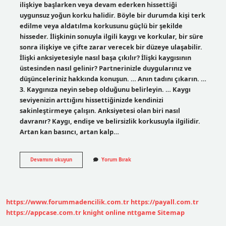
ilişkiye başlarken veya devam ederken hissettiği
uygunsuz yoğun korku halidir. Böyle bir durumda kişi terk
edilme veya aldatılma korkusunu güçlü bir şekilde
hisseder. İlişkinin sonuyla ilgili kaygı ve korkular, bir süre
sonra ilişkiye ve çifte zarar verecek bir düzeye ulaşabilir.
İlişki anksiyetesiyle nasıl başa çıkılır? İlişki kaygısının
üstesinden nasıl gelinir? Partnerinizle duygularınız ve
düşünceleriniz hakkında konuşun. … Anın tadını çıkarın. …
3. Kaygınıza neyin sebep olduğunu belirleyin. … Kaygı
seviyenizin arttığını hissettiğinizde kendinizi
sakinleştirmeye çalışın. Anksiyetesi olan biri nasıl
davranır? Kaygı, endişe ve belirsizlik korkusuyla ilgilidir.
Artan kan basıncı, artan kalp…
Ilişkide
Devamını okuyun
Yorum Bırak
Anksiyete
Nedir
https://www.forummadencilik.com.tr
https://payall.com.tr
https://appcase.com.tr
knight online
nttgame
Sitemap