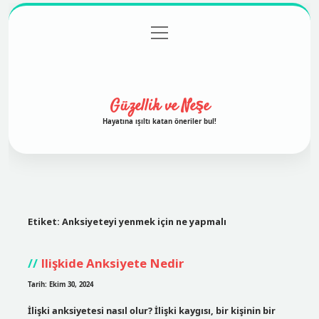
menüyü
Anasayfa
Gizlilik Politikası
Yasal Uyarı
aç
Hakkımızda
Güzellik ve Neşe
Hayatına ışıltı katan öneriler bul!
Etiket:
Anksiyeteyi yenmek için ne yapmalı
Ilişkide Anksiyete Nedir
Tarih: Ekim 30, 2024
İlişki anksiyetesi nasıl olur? İlişki kaygısı, bir kişinin bir