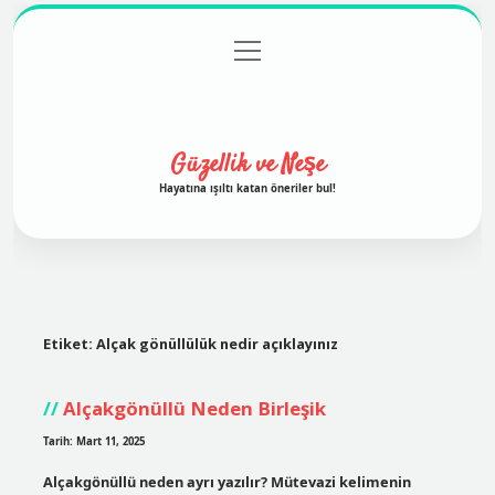
menüyü
Anasayfa
Gizlilik Politikası
Yasal Uyarı
aç
Hakkımızda
Güzellik ve Neşe
Hayatına ışıltı katan öneriler bul!
Etiket:
Alçak gönüllülük nedir açıklayınız
Alçakgönüllü Neden Birleşik
Tarih: Mart 11, 2025
Alçakgönüllü neden ayrı yazılır? Mütevazi kelimenin