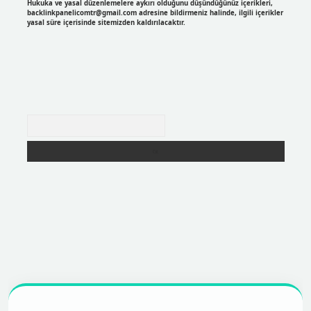
Hukuka ve yasal düzenlemelere aykırı olduğunu düşündüğünüz içerikleri,
backlinkpanelicomtr@gmail.com
adresine bildirmeniz halinde, ilgili içerikler
yasal süre içerisinde sitemizden kaldırılacaktır.
Arama
r
https://betexpergir.net/