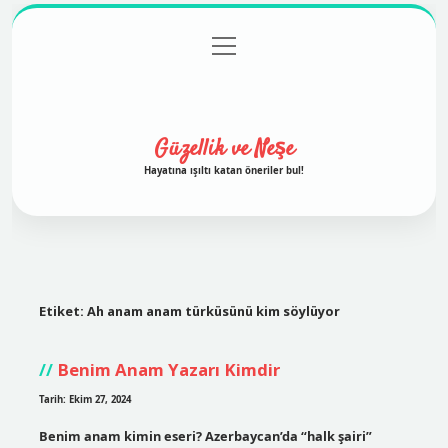
menüyü
Anasayfa
Gizlilik Politikası
Yasal Uyarı
aç
Hakkımızda
Güzellik ve Neşe
Hayatına ışıltı katan öneriler bul!
Etiket:
Ah anam anam türküsünü kim söylüyor
Benim Anam Yazarı Kimdir
Tarih: Ekim 27, 2024
Benim anam kimin eseri? Azerbaycan’da “halk şairi”