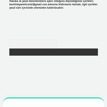
Hukuka ve yasal düzenlemelere aykırı olduğunu düşündüğünüz içerikleri,
backlinkpanelicomtr@gmail.com
adresine bildirmeniz halinde, ilgili içerikler
yasal süre içerisinde sitemizden kaldırılacaktır.
Arama
r
https://betexpergir.net/