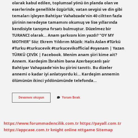
olarak kabul edilen, toplumsal yönü ön planda olan ve
eserlerinde genellikle özgürlük, vatan sevgisi ve din gibi
temaları işleyen Bahtiyar Vahabzade’nin 40 ciltten fazla
şiirinin neredeyse tamamını okumuş ve lise yıllarında
kendisiyle tanışma fırsatı bulmuştur. Düzelmez bir
TURANCI olarak… Anam şarkısını kim yazdı? “OY MY
MOTHER” Söz: Ekrem Yıldırım Müzik: Halis Aslan #Türkü
#Turku #turkucevik #turkucevikofficial #oyanam | Yazan
TÜRKÜ ÇEVİK | Facebook. Menim anam şiiri kime ait?
Annem. Kardeşim İbrahim bana Azerbaycanlı şair
Bahtiyar Vahapzade’nin bu şiirini tanıttı. Bu dizeler
annemi o kadar iyi anlatıyordu ki… Kardeşim annemin
ölümünün ikinci yıldönümünde telefonda…
Benim
Devamını okuyun
Yorum Bırak
Anam
Yazarı
Kimdir
https://www.forummadencilik.com.tr
https://payall.com.tr
https://appcase.com.tr
knight online
nttgame
Sitemap