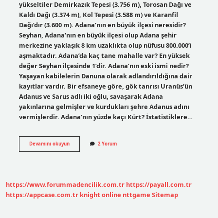
yükseltiler Demirkazık Tepesi (3.756 m), Torosan Dağı ve
Kaldı Dağı (3.374 m), Kol Tepesi (3.588 m) ve Karanfil
Dağı’dır (3.600 m). Adana’nın en büyük ilçesi neresidir?
Seyhan, Adana’nın en büyük ilçesi olup Adana şehir
merkezine yaklaşık 8 km uzaklıkta olup nüfusu 800.000’i
aşmaktadır. Adana’da kaç tane mahalle var? En yüksek
değer Seyhan ilçesinde 1’dir. Adana’nın eski ismi nedir?
Yaşayan kabilelerin Danuna olarak adlandırıldığına dair
kayıtlar vardır. Bir efsaneye göre, gök tanrısı Uranüs’ün
Adanus ve Sarus adlı iki oğlu, savaşarak Adana
yakınlarına gelmişler ve kurdukları şehre Adanus adını
vermişlerdir. Adana’nın yüzde kaçı Kürt? İstatistiklere…
Adananın
Devamını okuyun
2 Yorum
En
Büyük
Mahallesi
Hangisi
https://www.forummadencilik.com.tr
https://payall.com.tr
https://appcase.com.tr
knight online
nttgame
Sitemap