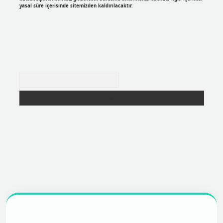
yasal süre içerisinde sitemizden kaldırılacaktır.
Arama
https://betexpergir.net/