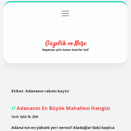
menüyü
Anasayfa
Gizlilik Politikası
Yasal Uyarı
aç
Hakkımızda
Güzellik ve Neşe
Hayatına ışıltı katan öneriler bul!
Etiket:
Adananın rakımı kaçtır
Adananın En Büyük Mahallesi Hangisi
Tarih: Eylül 30, 2024
Adana’nın en yüksek yeri neresi? Aladağlar’daki başlıca