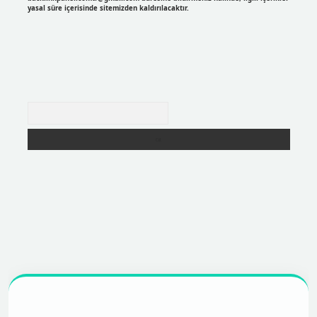
yasal süre içerisinde sitemizden kaldırılacaktır.
Arama
r
https://betexpergir.net/