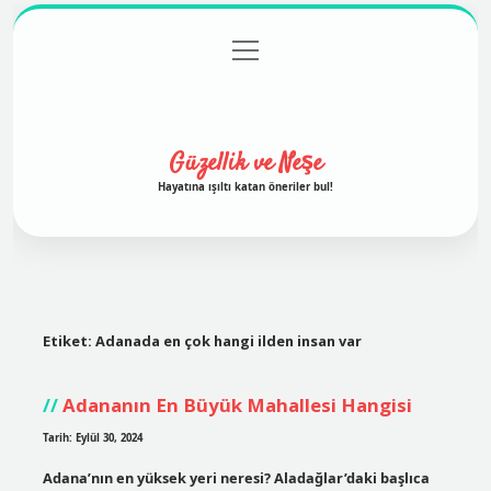
menüyü
Anasayfa
Gizlilik Politikası
Yasal Uyarı
aç
Hakkımızda
Güzellik ve Neşe
Hayatına ışıltı katan öneriler bul!
Etiket:
Adanada en çok hangi ilden insan var
Adananın En Büyük Mahallesi Hangisi
Tarih: Eylül 30, 2024
Adana’nın en yüksek yeri neresi? Aladağlar’daki başlıca