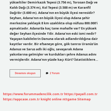
yükseltiler Demirkazık Tepesi (3.756 m), Torosan Dağı ve
Kaldı Dağı (3.374 m), Kol Tepesi (3.588 m) ve Karanfil
Dağı’dır (3.600 m). Adana’nın en büyük ilçesi neresidir?
Seyhan, Adana’nın en büyük ilçesi olup Adana şehir
merkezine yaklaşık 8 km uzaklıkta olup nüfusu 800.000’i
aşmaktadır. Adana’da kaç tane mahalle var? En yüksek
değer Seyhan ilçesinde 1’dir. Adana’nın eski ismi nedir?
Yaşayan kabilelerin Danuna olarak adlandırıldığına dair
kayıtlar vardır. Bir efsaneye göre, gök tanrısı Uranüs’ün
Adanus ve Sarus adlı iki oğlu, savaşarak Adana
yakınlarına gelmişler ve kurdukları şehre Adanus adını
vermişlerdir. Adana’nın yüzde kaçı Kürt? İstatistiklere…
Adananın
Devamını okuyun
2 Yorum
En
Büyük
Mahallesi
Hangisi
https://www.forummadencilik.com.tr
https://payall.com.tr
https://appcase.com.tr
knight online
nttgame
Sitemap