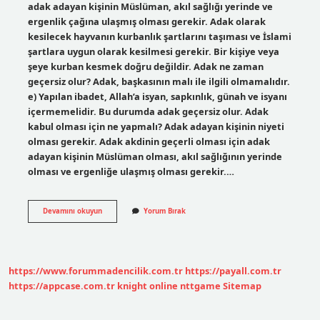
adak adayan kişinin Müslüman, akıl sağlığı yerinde ve
ergenlik çağına ulaşmış olması gerekir. Adak olarak
kesilecek hayvanın kurbanlık şartlarını taşıması ve İslami
şartlara uygun olarak kesilmesi gerekir. Bir kişiye veya
şeye kurban kesmek doğru değildir. Adak ne zaman
geçersiz olur? Adak, başkasının malı ile ilgili olmamalıdır.
e) Yapılan ibadet, Allah’a isyan, sapkınlık, günah ve isyanı
içermemelidir. Bu durumda adak geçersiz olur. Adak
kabul olması için ne yapmalı? Adak adayan kişinin niyeti
olması gerekir. Adak akdinin geçerli olması için adak
adayan kişinin Müslüman olması, akıl sağlığının yerinde
olması ve ergenliğe ulaşmış olması gerekir.…
Adak
Devamını okuyun
Yorum Bırak
Hangi
Durumlarda
Kabul
Olmaz
https://www.forummadencilik.com.tr
https://payall.com.tr
https://appcase.com.tr
knight online
nttgame
Sitemap