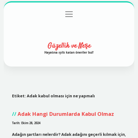
menüyü
Anasayfa
Gizlilik Politikası
Yasal Uyarı
aç
Hakkımızda
Güzellik ve Neşe
Hayatına ışıltı katan öneriler bul!
Etiket:
Adak kabul olması için ne yapmalı
Adak Hangi Durumlarda Kabul Olmaz
Tarih: Ekim 28, 2024
Adağın şartları nelerdir? Adak adağını geçerli kılmak için,