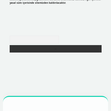
yasal süre içerisinde sitemizden kaldırılacaktır.
Arama
r
https://betexpergir.net/