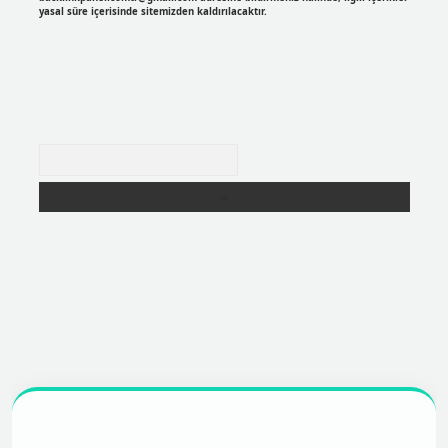
yasal süre içerisinde sitemizden kaldırılacaktır.
Arama
r
https://betexpergir.net/