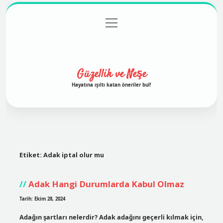
menüyü
Anasayfa
Gizlilik Politikası
Yasal Uyarı
aç
Hakkımızda
Güzellik ve Neşe
Hayatına ışıltı katan öneriler bul!
Etiket:
Adak iptal olur mu
Adak Hangi Durumlarda Kabul Olmaz
Tarih: Ekim 28, 2024
Adağın şartları nelerdir? Adak adağını geçerli kılmak için,