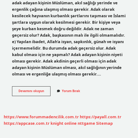
adak adayan kişinin Müslüman, akıl sağlığı yerinde ve
ergenlik çağına ulaşmış olması gerekir. Adak olarak
kesilecek hayvanın kurbanlık şartlarını taşıması ve İslami
şartlara uygun olarak kesilmesi gerekir. Bir kişiye veya
şeye kurban kesmek doğru değildir. Adak ne zaman
geçersiz olur? Adak, başkasının malı ile ilgili olmamalıdır.
e) Yapılan ibadet, Allah’a isyan, sapkınlık, günah ve isyanı
içermemelidir. Bu durumda adak geçersiz olur. Adak
kabul olması için ne yapmalı? Adak adayan kişinin niyeti
olması gerekir. Adak akdinin geçerli olması için adak
adayan kişinin Müslüman olması, akıl sağlığının yerinde
olması ve ergenliğe ulaşmış olması gerekir.…
Adak
Devamını okuyun
Yorum Bırak
Hangi
Durumlarda
Kabul
Olmaz
https://www.forummadencilik.com.tr
https://payall.com.tr
https://appcase.com.tr
knight online
nttgame
Sitemap