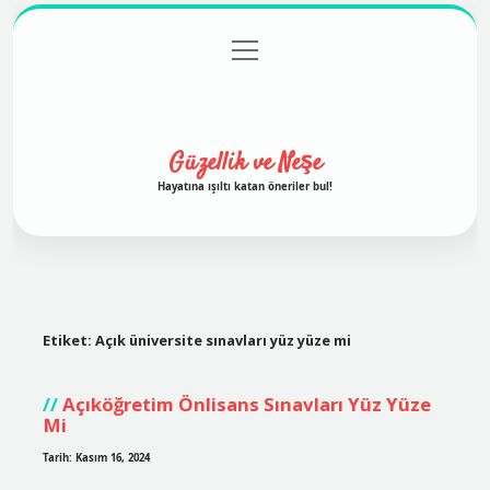
menüyü
Anasayfa
Gizlilik Politikası
Yasal Uyarı
aç
Hakkımızda
Güzellik ve Neşe
Hayatına ışıltı katan öneriler bul!
Etiket:
Açık üniversite sınavları yüz yüze mi
Açıköğretim Önlisans Sınavları Yüz Yüze
Mi
Tarih: Kasım 16, 2024