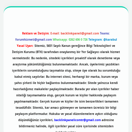
r
https://betexpergir.net/
Reklam ve İletişim:
E-mail:
backlinkpaneli@gmail.com
Teams:
forumhizmeti@gmail.com
Whatsapp: 0262 606 0 726
Telegram: @karabul
Yasal Uyarı:
Sitemiz, 5651 Sayılı Kanun gereğince Bilgi Teknolojileri ve
İletişim Kurumu (BTK) tarafından onaylanmış bir Yer Sağlayıcı olarak hizmet
vermektedir. Bu nedenle, sitedeki içerikleri proaktif olarak denetleme veya
araştırma yükümlülüğümüz bulunmamaktadır. Ancak, üyelerimiz yazdıkları
içeriklerin sorumluluğunu taşımakta olup, siteye üye olarak bu sorumluluğu
kabul etmiş sayılırlar. Bu internet sitesi, herhangi bir marka, kurum veya
şahıs şirketi ile hiçbir bağlantısı bulunmamaktadır. Sitede yalnızca kendi
hazırladığımız makaleler paylaşılmaktadır. Burada yer alan içerikler haber
niteliği taşımamakta olup, gerçek kurum ve kişiler hakkında paylaşım
yapılmamaktadır. Gerçek kurum ve kişiler ile isim benzerlikleri tamamen
tesadüfidir. Sitemiz, kar amacı gütmeyen ve tamamen ücretsiz bir bilgi
paylaşım platformudur. Hukuka ve yasal düzenlemelere aykırı olduğunu
düşündüğünüz içerikleri,
backlinkpanelicomtr@gmail.com
adresine
bildirmeniz halinde, ilgili içerikler yasal süre içerisinde sitemizden