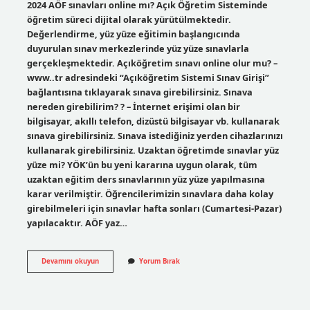
2024 AÖF sınavları online mı? Açık Öğretim Sisteminde
öğretim süreci dijital olarak yürütülmektedir.
Değerlendirme, yüz yüze eğitimin başlangıcında
duyurulan sınav merkezlerinde yüz yüze sınavlarla
gerçekleşmektedir. Açıköğretim sınavı online olur mu? –
www..tr adresindeki “Açıköğretim Sistemi Sınav Girişi”
bağlantısına tıklayarak sınava girebilirsiniz. Sınava
nereden girebilirim? ? – İnternet erişimi olan bir
bilgisayar, akıllı telefon, dizüstü bilgisayar vb. kullanarak
sınava girebilirsiniz. Sınava istediğiniz yerden cihazlarınızı
kullanarak girebilirsiniz. Uzaktan öğretimde sınavlar yüz
yüze mi? YÖK’ün bu yeni kararına uygun olarak, tüm
uzaktan eğitim ders sınavlarının yüz yüze yapılmasına
karar verilmiştir. Öğrencilerimizin sınavlara daha kolay
girebilmeleri için sınavlar hafta sonları (Cumartesi-Pazar)
yapılacaktır. AÖF yaz…
Açıköğretim
Devamını okuyun
Yorum Bırak
Önlisans
Sınavları
Yüz
Yüze
Mi