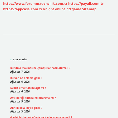
https://www.forummadencilik.com.tr
https://payall.com.tr
https://appcase.com.tr
knight online
nttgame
Sitemap
Sidebar
Son Yazılar
Kurutma makinesine çamaşırlar nasıl atılmalı ?
Ağustos 7, 2026
Burkan ne anlama gelir ?
Ağustos 6, 2026
Kuduz tırnaktan bulaşır mı ?
Ağustos 6, 2026
Avcı böreği fırında mı kızartma mı ?
Ağustos 5, 2026
Akrilik boya neyle çıkar ?
Ağustos 3, 2026
6 aylık bir bebek günde ne kadar mama yemeli ?