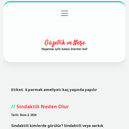
menüyü
Anasayfa
Gizlilik Politikası
Yasal Uyarı
aç
Hakkımızda
Güzellik ve Neşe
Hayatına ışıltı katan öneriler bul!
Etiket:
6 parmak ameliyatı kaç yaşında yapılır
Sindaktili Neden Olur
Tarih: Ekim 2, 2024
Sindaktili kimlerde görülür? Sindaktili veya sarkık