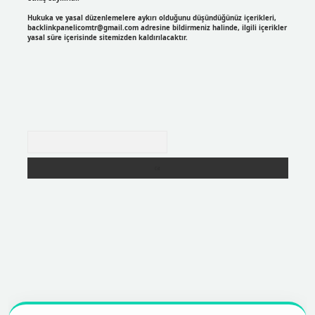
Hukuka ve yasal düzenlemelere aykırı olduğunu düşündüğünüz içerikleri,
backlinkpanelicomtr@gmail.com
adresine bildirmeniz halinde, ilgili içerikler
yasal süre içerisinde sitemizden kaldırılacaktır.
Arama
https://betexpergir.net/