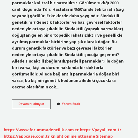
parmaklar kalıtsal bir hastalıktır. Görülme sıklığı 2000
canlı doğumda 1’dir. Hastaların %50’sinde tek taraflı (sağ
veya sol) görülür. Erkeklerde daha yaygındır. Sindaktili
genetik mi? Genetik faktörler ve bazı çevresel faktörler
nedeniyle ortaya çıkabilir. Sindaktili (yapışık parmaklar)
doğuştan gelen bir ortopedik rahatsızlıktır ve genellikle
ayrılmış parmaklar birbirine yapışık olarak doğar. Bu
durum genetik faktörler ve bazı çevresel faktörler
nedeniyle ortaya çıkabilir. Sindaktili çocuğa geçer mi?
Ailede sindaktili (bağlantılı/perdeli parmaklar) ile doğan
biri varsa, kişi bu durum hakkında bir doktorla
görüşmelidir. Ailede bağlantılı parmaklarla doğan biri
varsa, bu kişinin genetik kodunun ailedeki çocuklara
geçme olasılığının çok…
Sindaktili
Devamını okuyun
Yorum Bırak
Neden
Olur
https://www.forummadencilik.com.tr
https://payall.com.tr
https://appcase.com.tr
knight online
nttgame
Sitemap