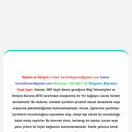
ttps://betexpergir.net/
Reklam ve İletişim:
E-mail:
backlinkpaneli@gmail.com
Teams:
forumhizmeti@gmail.com
Whatsapp: 0262 606 0 726
Telegram: @karabul
Yasal Uyarı:
Sitemiz, 5651 Sayılı Kanun gereğince Bilgi Teknolojileri ve
İletişim Kurumu (BTK) tarafından onaylanmış bir Yer Sağlayıcı olarak hizmet
vermektedir. Bu nedenle, sitedeki içerikleri proaktif olarak denetleme veya
araştırma yükümlülüğümüz bulunmamaktadır. Ancak, üyelerimiz yazdıkları
içeriklerin sorumluluğunu taşımakta olup, siteye üye olarak bu sorumluluğu
kabul etmiş sayılırlar. Bu internet sitesi, herhangi bir marka, kurum veya
şahıs şirketi ile hiçbir bağlantısı bulunmamaktadır. Sitede yalnızca kendi