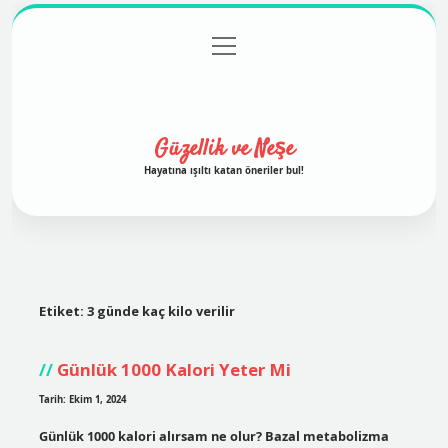
menüyü
Anasayfa
Gizlilik Politikası
Yasal Uyarı
aç
Hakkımızda
Güzellik ve Neşe
Hayatına ışıltı katan öneriler bul!
Etiket:
3 günde kaç kilo verilir
Günlük 1000 Kalori Yeter Mi
Tarih: Ekim 1, 2024
Günlük 1000 kalori alırsam ne olur? Bazal metabolizma