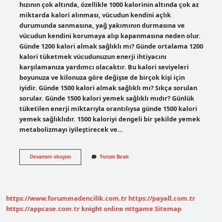
hızının çok altında, özellikle 1000 kalorinin altında çok az
miktarda kalori alınması, vücudun kendini açlık
durumunda sanmasına, yağ yakımının durmasına ve
vücudun kendini korumaya alıp kapanmasına neden olur.
Günde 1200 kalori almak sağlıklı mı? Günde ortalama 1200
kalori tüketmek vücudunuzun enerji ihtiyacını
karşılamanıza yardımcı olacaktır. Bu kalori seviyeleri
boyunuza ve kilonuza göre değişse de birçok kişi için
iyidir. Günde 1500 kalori almak sağlıklı mı? Sıkça sorulan
sorular. Günde 1500 kalori yemek sağlıklı mıdır? Günlük
tüketilen enerji miktarıyla orantılıysa günde 1500 kalori
yemek sağlıklıdır. 1500 kaloriyi dengeli bir şekilde yemek
metabolizmayı iyileştirecek ve…
Günlük
Devamını okuyun
Yorum Bırak
1000
Kalori
Yeter
Mi
https://www.forummadencilik.com.tr
https://payall.com.tr
https://appcase.com.tr
knight online
nttgame
Sitemap