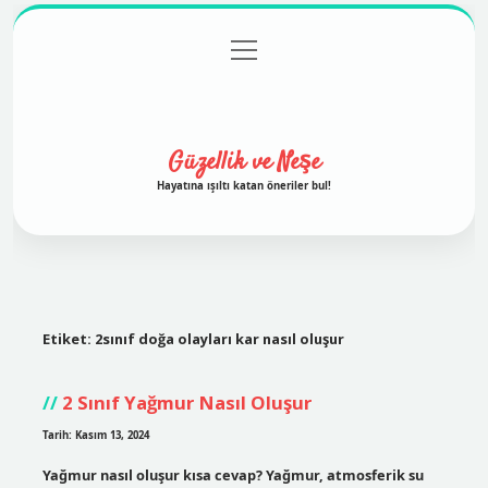
menüyü
Anasayfa
Gizlilik Politikası
Yasal Uyarı
aç
Hakkımızda
Güzellik ve Neşe
Hayatına ışıltı katan öneriler bul!
Etiket:
2sınıf doğa olayları kar nasıl oluşur
2 Sınıf Yağmur Nasıl Oluşur
Tarih: Kasım 13, 2024
Yağmur nasıl oluşur kısa cevap? Yağmur, atmosferik su