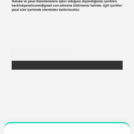
Hukuka ve yasal düzenlemelere aykırı olduğunu düşündüğünüz içerikleri,
backlinkpanelicomtr@gmail.com
adresine bildirmeniz halinde, ilgili içerikler
yasal süre içerisinde sitemizden kaldırılacaktır.
Arama
er
https://betexpergir.net/