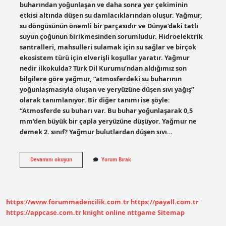
buharından yoğunlaşan ve daha sonra yer çekiminin
etkisi altında düşen su damlacıklarından oluşur. Yağmur,
su döngüsünün önemli bir parçasıdır ve Dünya’daki tatlı
suyun çoğunun birikmesinden sorumludur. Hidroelektrik
santralleri, mahsulleri sulamak için su sağlar ve birçok
ekosistem türü için elverişli koşullar yaratır. Yağmur
nedir ilkokulda? Türk Dil Kurumu’ndan aldığımız son
bilgilere göre yağmur, “atmosferdeki su buharının
yoğunlaşmasıyla oluşan ve yeryüzüne düşen sıvı yağış”
olarak tanımlanıyor. Bir diğer tanımı ise şöyle:
“Atmosferde su buharı var. Bu buhar yoğunlaşarak 0,5
mm’den büyük bir çapla yeryüzüne düşüyor. Yağmur ne
demek 2. sınıf? Yağmur bulutlardan düşen sıvı…
2
Devamını okuyun
Yorum Bırak
Sınıf
Yağmur
Nasıl
Oluşur
https://www.forummadencilik.com.tr
https://payall.com.tr
https://appcase.com.tr
knight online
nttgame
Sitemap