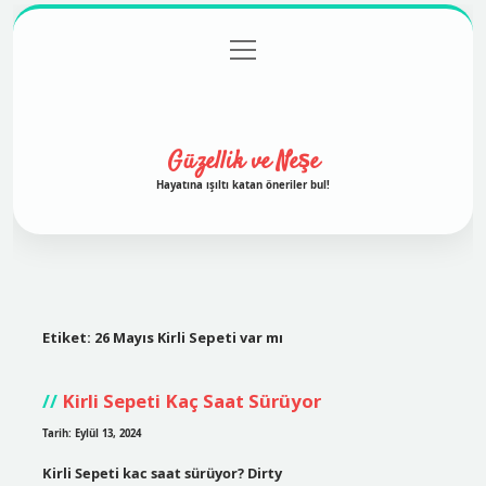
menüyü
Anasayfa
Gizlilik Politikası
Yasal Uyarı
aç
Hakkımızda
Güzellik ve Neşe
Hayatına ışıltı katan öneriler bul!
Etiket:
26 Mayıs Kirli Sepeti var mı
Kirli Sepeti Kaç Saat Sürüyor
Tarih: Eylül 13, 2024
Kirli Sepeti kac saat sürüyor? Dirty