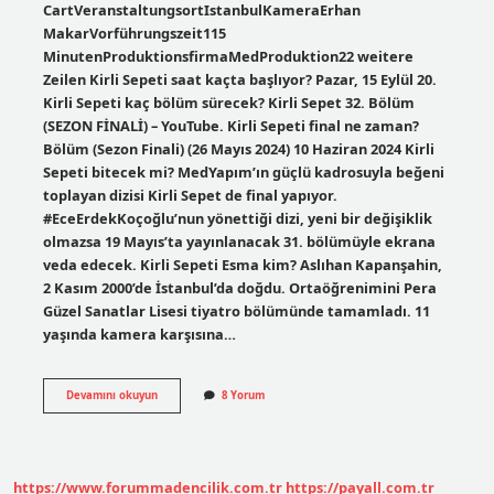
CartVeranstaltungsortIstanbulKameraErhan
MakarVorführungszeit115
MinutenProduktionsfirmaMedProduktion22 weitere
Zeilen Kirli Sepeti saat kaçta başlıyor? Pazar, 15 Eylül 20.
Kirli Sepeti kaç bölüm sürecek? Kirli Sepet 32. Bölüm
(SEZON FİNALİ) – YouTube. Kirli Sepeti final ne zaman?
Bölüm (Sezon Finali) (26 Mayıs 2024) 10 Haziran 2024 Kirli
Sepeti bitecek mi? MedYapım’ın güçlü kadrosuyla beğeni
toplayan dizisi Kirli Sepet de final yapıyor.
#EceErdekKoçoğlu’nun yönettiği dizi, yeni bir değişiklik
olmazsa 19 Mayıs’ta yayınlanacak 31. bölümüyle ekrana
veda edecek. Kirli Sepeti Esma kim? Aslıhan Kapanşahin,
2 Kasım 2000’de İstanbul’da doğdu. Ortaöğrenimini Pera
Güzel Sanatlar Lisesi tiyatro bölümünde tamamladı. 11
yaşında kamera karşısına…
Kirli
Devamını okuyun
8 Yorum
Sepeti
Kaç
Saat
Sürüyor
https://www.forummadencilik.com.tr
https://payall.com.tr