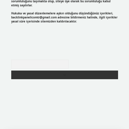
sorumluluğunu taşımakta olup, siteye üye olarak bu sorumluluğu kabul
etmiş sayılırlar.
Hukuka ve yasal düzenlemelere aykırı olduğunu düşündüğünüz içerikleri,
backlinkpanelicomtr@gmail.com
adresine bildirmeniz halinde, ilgili içerikler
yasal süre içerisinde sitemizden kaldırılacaktır.
Arama
r
https://betexpergir.net/