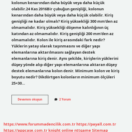
kolonun kenarından daha büyük veya daha küçük
olabilir.24 Kas 2016Bir çubuğun genişliği, kolonun
kenarından daha büyük veya daha küçük olabilir. Kiriş
genişliği ne kadar olmalı? Kiriş yüksekliği 300 mm’den az
olmamalıdır. Kiriş yüksekliği döşeme kalınlığının üç
katından az olmamalıdır. Kiriş genişliği 200 mm’den az
olmamalıdır. Kolon ile kiriş arasındaki fark nedir?
Yüklerin yatay olarak taşınmasını ve diğer yapı
elemanlarına aktarılmasını sağlayan destek
elemanlarına kiriş denir. Aynı şekilde, kirişlerin yüklerini
düşey yönde alıp diğer yapı elemanlarına aktaran düşey
destek elemanlarına kolon denir. Minimum kolon ve kiriş
boyutu nedir? Dikdörtgen kolonların minimum ölçüleri
25×30…
Kiriş
Devamını okuyun
2 Yorum
Kolondan
Daha
Geniş
Olabilir
Mi
https://www.forummadencilik.com.tr
https://payall.com.tr
https://appcase.com.tr
knight online
nttgame
Sitemap