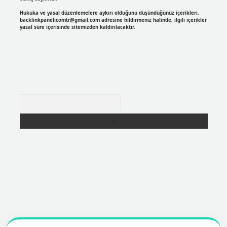
Hukuka ve yasal düzenlemelere aykırı olduğunu düşündüğünüz içerikleri,
backlinkpanelicomtr@gmail.com
adresine bildirmeniz halinde, ilgili içerikler
yasal süre içerisinde sitemizden kaldırılacaktır.
Arama
r
https://betexpergir.net/