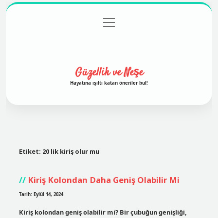
menüyü
Anasayfa
Gizlilik Politikası
Yasal Uyarı
aç
Hakkımızda
Güzellik ve Neşe
Hayatına ışıltı katan öneriler bul!
Etiket:
20 lik kiriş olur mu
Kiriş Kolondan Daha Geniş Olabilir Mi
Tarih: Eylül 14, 2024
Kiriş kolondan geniş olabilir mi? Bir çubuğun genişliği,