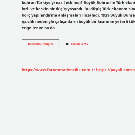
buhran Türkiye’yi nasıl etkiledi? Büyük Buhran’ın Türk ekono
hızlı ve keskin bir düşüş yaşandı. Bu düşüş Türk ekonomisin
borç yapılandırma anlaşmaları imzaladı. 1929 Büyük Buhran
işsizlik nedeniyle çalışanların büyük bir kısmının yeterli
engeller ve bu da…
1929
Devamını okuyun
Yorum Bırak
Büyük
Buhran
Ne
Kadar
Sürdü
https://www.forummadencilik.com.tr
https://payall.com.t