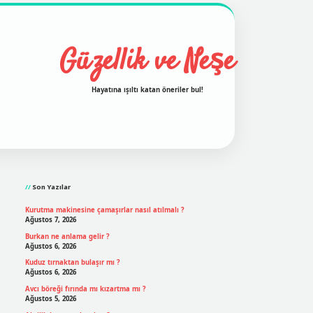
Güzellik ve Neşe
Hayatına ışıltı katan öneriler bul!
Sidebar
grand opera bet
ilbetgir.net
betexper
https://betexpergi
Son Yazılar
Kurutma makinesine çamaşırlar nasıl atılmalı ?
Ağustos 7, 2026
Burkan ne anlama gelir ?
Ağustos 6, 2026
Kuduz tırnaktan bulaşır mı ?
Ağustos 6, 2026
Avcı böreği fırında mı kızartma mı ?
Ağustos 5, 2026