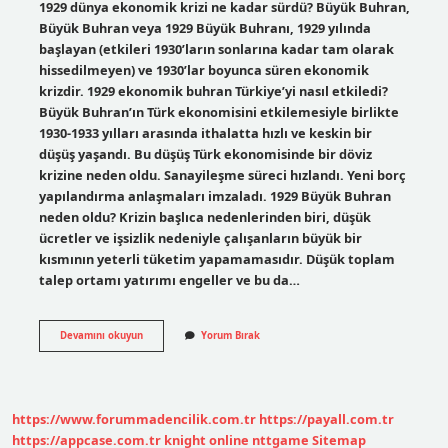
1929 dünya ekonomik krizi ne kadar sürdü? Büyük Buhran,
Büyük Buhran veya 1929 Büyük Buhranı, 1929 yılında
başlayan (etkileri 1930’ların sonlarına kadar tam olarak
hissedilmeyen) ve 1930’lar boyunca süren ekonomik
krizdir. 1929 ekonomik buhran Türkiye’yi nasıl etkiledi?
Büyük Buhran’ın Türk ekonomisini etkilemesiyle birlikte
1930-1933 yılları arasında ithalatta hızlı ve keskin bir
düşüş yaşandı. Bu düşüş Türk ekonomisinde bir döviz
krizine neden oldu. Sanayileşme süreci hızlandı. Yeni borç
yapılandırma anlaşmaları imzaladı. 1929 Büyük Buhran
neden oldu? Krizin başlıca nedenlerinden biri, düşük
ücretler ve işsizlik nedeniyle çalışanların büyük bir
kısmının yeterli tüketim yapamamasıdır. Düşük toplam
talep ortamı yatırımı engeller ve bu da…
1929
Devamını okuyun
Yorum Bırak
Büyük
Buhran
Ne
Kadar
Sürdü
https://www.forummadencilik.com.tr
https://payall.com.tr
https://appcase.com.tr
knight online
nttgame
Sitemap