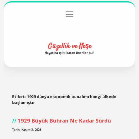
menüyü
Anasayfa
Gizlilik Politikası
Yasal Uyarı
aç
Hakkımızda
Güzellik ve Neşe
Hayatına ışıltı katan öneriler bul!
Etiket:
1929 dünya ekonomik bunalımı hangi ülkede
başlamıştır
1929 Büyük Buhran Ne Kadar Sürdü
Tarih: Kasım 2, 2024