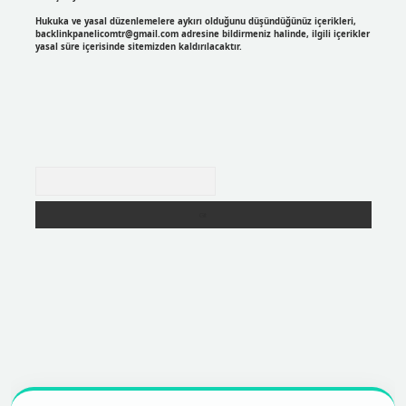
Hukuka ve yasal düzenlemelere aykırı olduğunu düşündüğünüz içerikleri,
backlinkpanelicomtr@gmail.com
adresine bildirmeniz halinde, ilgili içerikler
yasal süre içerisinde sitemizden kaldırılacaktır.
Arama
r
https://betexpergir.net/