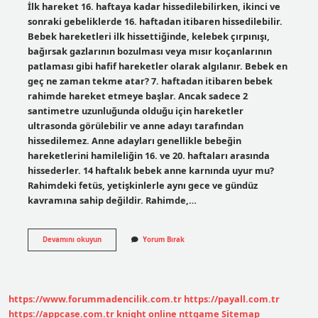
İlk hareket 16. haftaya kadar hissedilebilirken, ikinci ve
sonraki gebeliklerde 16. haftadan itibaren hissedilebilir.
Bebek hareketleri ilk hissettiğinde, kelebek çırpınışı,
bağırsak gazlarının bozulması veya mısır koçanlarının
patlaması gibi hafif hareketler olarak algılanır. Bebek en
geç ne zaman tekme atar? 7. haftadan itibaren bebek
rahimde hareket etmeye başlar. Ancak sadece 2
santimetre uzunluğunda olduğu için hareketler
ultrasonda görülebilir ve anne adayı tarafından
hissedilemez. Anne adayları genellikle bebeğin
hareketlerini hamileliğin 16. ve 20. haftaları arasında
hissederler. 14 haftalık bebek anne karnında uyur mu?
Rahimdeki fetüs, yetişkinlerle aynı gece ve gündüz
kavramına sahip değildir. Rahimde,…
14
Devamını okuyun
Yorum Bırak
Haftalık
Bebek
Tekme
Atar
Mı
https://www.forummadencilik.com.tr
https://payall.com.tr
https://appcase.com.tr
knight online
nttgame
Sitemap