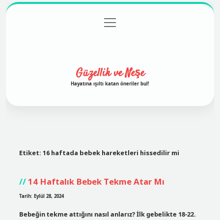
menüyü
Anasayfa
Gizlilik Politikası
Yasal Uyarı
aç
Hakkımızda
Güzellik ve Neşe
Hayatına ışıltı katan öneriler bul!
Etiket:
16 haftada bebek hareketleri hissedilir mi
14 Haftalık Bebek Tekme Atar Mı
Tarih: Eylül 28, 2024
Bebeğin tekme attığını nasıl anlarız? İlk gebelikte 18-22.