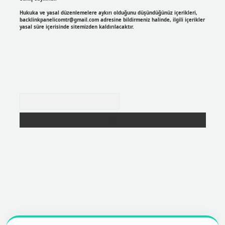
Hukuka ve yasal düzenlemelere aykırı olduğunu düşündüğünüz içerikleri,
backlinkpanelicomtr@gmail.com
adresine bildirmeniz halinde, ilgili içerikler
yasal süre içerisinde sitemizden kaldırılacaktır.
Arama
r
https://betexpergir.net/