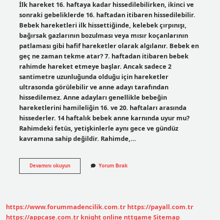
İlk hareket 16. haftaya kadar hissedilebilirken, ikinci ve
sonraki gebeliklerde 16. haftadan itibaren hissedilebilir.
Bebek hareketleri ilk hissettiğinde, kelebek çırpınışı,
bağırsak gazlarının bozulması veya mısır koçanlarının
patlaması gibi hafif hareketler olarak algılanır. Bebek en
geç ne zaman tekme atar? 7. haftadan itibaren bebek
rahimde hareket etmeye başlar. Ancak sadece 2
santimetre uzunluğunda olduğu için hareketler
ultrasonda görülebilir ve anne adayı tarafından
hissedilemez. Anne adayları genellikle bebeğin
hareketlerini hamileliğin 16. ve 20. haftaları arasında
hissederler. 14 haftalık bebek anne karnında uyur mu?
Rahimdeki fetüs, yetişkinlerle aynı gece ve gündüz
kavramına sahip değildir. Rahimde,…
14
Devamını okuyun
Yorum Bırak
Haftalık
Bebek
Tekme
Atar
Mı
https://www.forummadencilik.com.tr
https://payall.com.tr
https://appcase.com.tr
knight online
nttgame
Sitemap