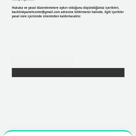
Hukuka ve yasal düzenlemelere aykırı olduğunu düşündüğünüz içerikleri,
backlinkpanelicomtr@gmail.com
adresine bildirmeniz halinde, ilgili içerikler
yasal süre içerisinde sitemizden kaldırılacaktır.
Arama
er
https://betexpergir.net/