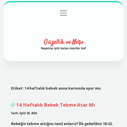
menüyü
Anasayfa
Gizlilik Politikası
Yasal Uyarı
aç
Hakkımızda
Güzellik ve Neşe
Hayatına ışıltı katan öneriler bul!
Etiket:
14 haftalık bebek anne karnında uyur mu
14 Haftalık Bebek Tekme Atar Mı
Tarih: Eylül 28, 2024
Bebeğin tekme attığını nasıl anlarız? İlk gebelikte 18-22.