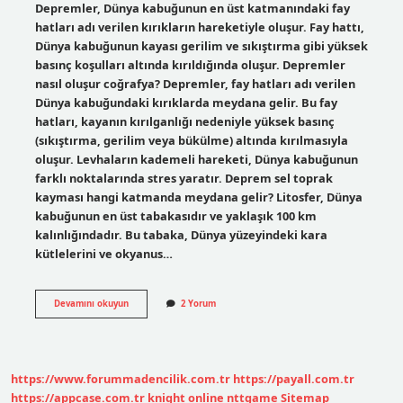
Depremler, Dünya kabuğunun en üst katmanındaki fay
hatları adı verilen kırıkların hareketiyle oluşur. Fay hattı,
Dünya kabuğunun kayası gerilim ve sıkıştırma gibi yüksek
basınç koşulları altında kırıldığında oluşur. Depremler
nasıl oluşur coğrafya? Depremler, fay hatları adı verilen
Dünya kabuğundaki kırıklarda meydana gelir. Bu fay
hatları, kayanın kırılganlığı nedeniyle yüksek basınç
(sıkıştırma, gerilim veya bükülme) altında kırılmasıyla
oluşur. Levhaların kademeli hareketi, Dünya kabuğunun
farklı noktalarında stres yaratır. Deprem sel toprak
kayması hangi katmanda meydana gelir? Litosfer, Dünya
kabuğunun en üst tabakasıdır ve yaklaşık 100 km
kalınlığındadır. Bu tabaka, Dünya yüzeyindeki kara
kütlelerini ve okyanus…
Depremler
Devamını okuyun
2 Yorum
Hangi
Katmanda
Meydana
https://www.forummadencilik.com.tr
https://payall.com.tr
https://appcase.com.tr
knight online
nttgame
Sitemap