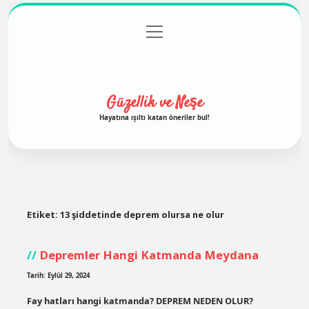
menüyü
Anasayfa
Gizlilik Politikası
Yasal Uyarı
aç
Hakkımızda
Güzellik ve Neşe
Hayatına ışıltı katan öneriler bul!
Etiket:
13 şiddetinde deprem olursa ne olur
Depremler Hangi Katmanda Meydana
Tarih: Eylül 29, 2024
Fay hatları hangi katmanda? DEPREM NEDEN OLUR?