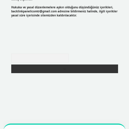
Hukuka ve yasal düzenlemelere aykırı olduğunu düşündüğünüz içerikleri,
backlinkpanelicomtr@gmail.com
adresine bildirmeniz halinde, ilgili içerikler
yasal süre içerisinde sitemizden kaldırılacaktır.
Arama
r
https://betexpergir.net/