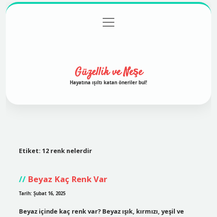
menüyü
Anasayfa
Gizlilik Politikası
Yasal Uyarı
aç
Hakkımızda
Güzellik ve Neşe
Hayatına ışıltı katan öneriler bul!
Etiket:
12 renk nelerdir
Beyaz Kaç Renk Var
Tarih: Şubat 16, 2025
Beyaz içinde kaç renk var? Beyaz ışık, kırmızı, yeşil ve