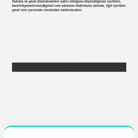
Hukuka ve yasal düzenlemelere aykırı olduğunu düşündüğünüz içerikleri,
backlinkpanelicomtr@gmail.com
adresine bildirmeniz halinde, ilgili içerikler
yasal süre içerisinde sitemizden kaldırılacaktır.
Arama
r
https://betexpergir.net/