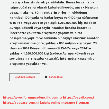
mavi ışık karıştırılarak yaratılabilir. Beyaz bir zamanlar
ışığın doğal rengi olarak kabul ediliyordu, ancak Newton
beyazın, aksine, tüm renklerin birleşimi olduğunu
kanıtladı. Dünyada ne kadar beyaz var? Dünya nüfusunun
%15-16’sı veya 2024’te yaklaşık 1.260.000.000 kişi (sadece
Avrupa kökenli veya soylu insanları hesaba katarak).
İnternette çok fazla araştırma yaptım ve biraz
hesaplama yaptım ve sonunda bir sayıya ulaştım: amatör
araştırmalarıma göre, yaklaşık 805 milyon kişi beyaz. 23
Haziran 2014 Dünya nüfusunun %15-16’sı veya 2024’te
yaklaşık 1.260.000.000 kişi (sadece Avrupa kökenli veya
soylu insanları hesaba katarak). İnternette kapsamlı bir
araştırma yaptıktan ve…
Beyaz
Devamını okuyun
Yorum Bırak
Kaç
Renk
Var
https://www.forummadencilik.com.tr
https://payall.com.tr
https://appcase.com.tr
knight online
nttgame
Sitemap