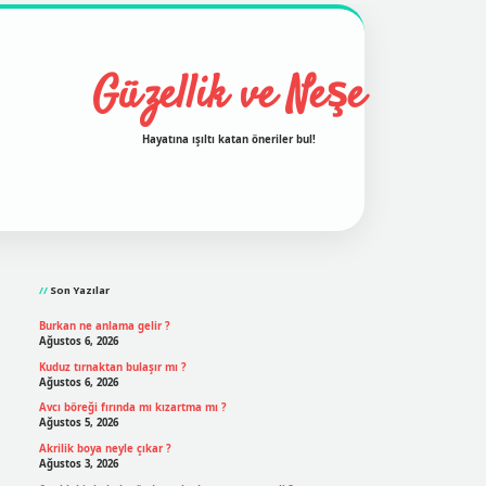
Güzellik ve Neşe
Hayatına ışıltı katan öneriler bul!
Sidebar
grand opera bet
ilbetgir.net
betexper
https://betexpergi
Son Yazılar
Burkan ne anlama gelir ?
Ağustos 6, 2026
Kuduz tırnaktan bulaşır mı ?
Ağustos 6, 2026
Avcı böreği fırında mı kızartma mı ?
Ağustos 5, 2026
Akrilik boya neyle çıkar ?
Ağustos 3, 2026