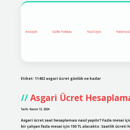
Anasayfa
Gizlilik Politikası
Yasal Uyarı
Hakkımızd
Etiket:
11402 asgari ücret günlük ne kadar
Asgari Ücret Hesaplama
Tarih: Kasım 13, 2024
Asgari ücret saat hesaplaması nasıl yapılır? Fazla mesai iç
bir çalışan fazla mesai için 150 TL alacaktır. Saatlik ücreti