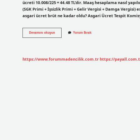
ücreti 10.008/225 = 44.48 TL’dir. Maaş hesaplama nasıl yapı
(SGK Primi + İşsizlik Primi + Gelir Vergisi + Damga Vergisi) es
asgari ücret brüt ne kadar oldu? Asgari Ücret Tespit Komis
Asgari
Devamını okuyun
Yorum Bırak
Ücret
Hesaplama
Nasıl
Yapılır
https://www.forummadencilik.com.tr
https://payall.com.t