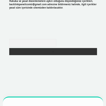
Hukuka ve yasal düzenlemelere aykırı olduğunu düşündüğünüz içerikleri,
backlinkpanelicomtr@gmail.com
adresine bildirmeniz halinde, ilgili içerikler
yasal süre içerisinde sitemizden kaldırılacaktır.
Arama
r
https://betexpergir.net/