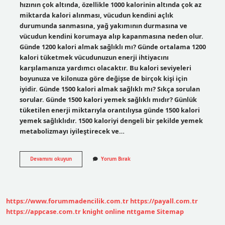
hızının çok altında, özellikle 1000 kalorinin altında çok az
miktarda kalori alınması, vücudun kendini açlık
durumunda sanmasına, yağ yakımının durmasına ve
vücudun kendini korumaya alıp kapanmasına neden olur.
Günde 1200 kalori almak sağlıklı mı? Günde ortalama 1200
kalori tüketmek vücudunuzun enerji ihtiyacını
karşılamanıza yardımcı olacaktır. Bu kalori seviyeleri
boyunuza ve kilonuza göre değişse de birçok kişi için
iyidir. Günde 1500 kalori almak sağlıklı mı? Sıkça sorulan
sorular. Günde 1500 kalori yemek sağlıklı mıdır? Günlük
tüketilen enerji miktarıyla orantılıysa günde 1500 kalori
yemek sağlıklıdır. 1500 kaloriyi dengeli bir şekilde yemek
metabolizmayı iyileştirecek ve…
Günlük
Devamını okuyun
Yorum Bırak
1000
Kalori
Yeter
Mi
https://www.forummadencilik.com.tr
https://payall.com.tr
https://appcase.com.tr
knight online
nttgame
Sitemap