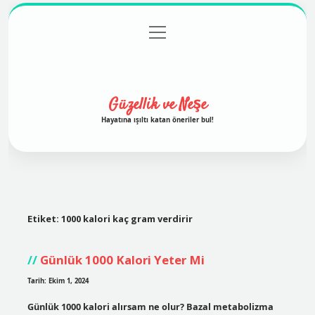
menüyü
Anasayfa
Gizlilik Politikası
Yasal Uyarı
aç
Hakkımızda
Güzellik ve Neşe
Hayatına ışıltı katan öneriler bul!
Etiket:
1000 kalori kaç gram verdirir
Günlük 1000 Kalori Yeter Mi
Tarih: Ekim 1, 2024
Günlük 1000 kalori alırsam ne olur? Bazal metabolizma