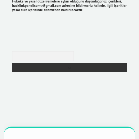
Hukuka ve yasal düzenlemelere aykırı olduğunu düşündüğünüz içerikleri,
backlinkpanelicomtr@gmail.com
adresine bildirmeniz halinde, ilgili içerikler
yasal süre içerisinde sitemizden kaldırılacaktır.
Arama
r
https://betexpergir.net/