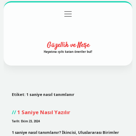
menüyü
Anasayfa
Gizlilik Politikası
Yasal Uyarı
aç
Hakkımızda
Güzellik ve Neşe
Hayatına ışıltı katan öneriler bul!
Etiket:
1 saniye nasıl tanımlanır
1 Saniye Nasıl Yazılır
Tarih: Ekim 23, 2024
1 saniye nasıl tanımlanır? İkincisi, Uluslararası Birimler