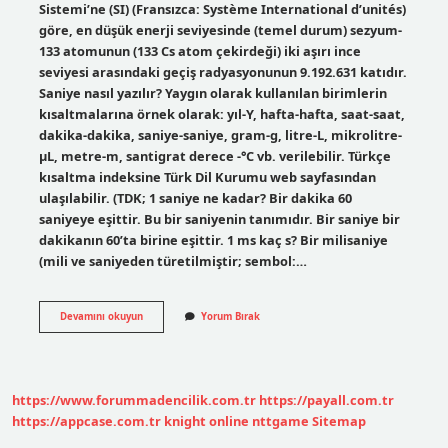
Sistemi’ne (SI) (Fransızca: Système International d’unités)
göre, en düşük enerji seviyesinde (temel durum) sezyum-
133 atomunun (133 Cs atom çekirdeği) iki aşırı ince
seviyesi arasındaki geçiş radyasyonunun 9.192.631 katıdır.
Saniye nasıl yazılır? Yaygın olarak kullanılan birimlerin
kısaltmalarına örnek olarak: yıl-Y, hafta-hafta, saat-saat,
dakika-dakika, saniye-saniye, gram-g, litre-L, mikrolitre-
µL, metre-m, santigrat derece -°C vb. verilebilir. Türkçe
kısaltma indeksine Türk Dil Kurumu web sayfasından
ulaşılabilir. (TDK; 1 saniye ne kadar? Bir dakika 60
saniyeye eşittir. Bu bir saniyenin tanımıdır. Bir saniye bir
dakikanın 60’ta birine eşittir. 1 ms kaç s? Bir milisaniye
(mili ve saniyeden türetilmiştir; sembol:…
1
Devamını okuyun
Yorum Bırak
Saniye
Nasıl
Yazılır
https://www.forummadencilik.com.tr
https://payall.com.tr
https://appcase.com.tr
knight online
nttgame
Sitemap