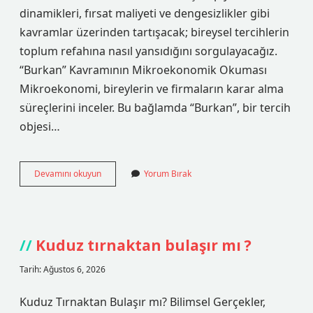
dinamikleri, fırsat maliyeti ve dengesizlikler gibi
kavramlar üzerinden tartışacak; bireysel tercihlerin
toplum refahına nasıl yansıdığını sorgulayacağız.
“Burkan” Kavramının Mikroekonomik Okuması
Mikroekonomi, bireylerin ve firmaların karar alma
süreçlerini inceler. Bu bağlamda “Burkan”, bir tercih
objesi…
Burkan
Devamını okuyun
Yorum Bırak
ne
anlama
gelir
?
Kuduz tırnaktan bulaşır mı ?
Tarih: Ağustos 6, 2026
Kuduz Tırnaktan Bulaşır mı? Bilimsel Gerçekler,