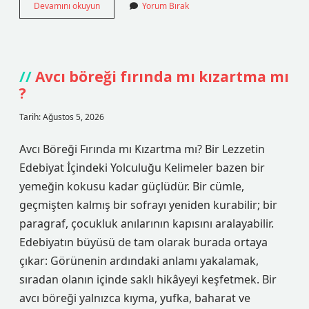
Kuduz
Devamını okuyun
Yorum Bırak
tırnaktan
bulaşır
mı
?
Avcı böreği fırında mı kızartma mı
?
Tarih: Ağustos 5, 2026
Avcı Böreği Fırında mı Kızartma mı? Bir Lezzetin
Edebiyat İçindeki Yolculuğu Kelimeler bazen bir
yemeğin kokusu kadar güçlüdür. Bir cümle,
geçmişten kalmış bir sofrayı yeniden kurabilir; bir
paragraf, çocukluk anılarının kapısını aralayabilir.
Edebiyatın büyüsü de tam olarak burada ortaya
çıkar: Görünenin ardındaki anlamı yakalamak,
sıradan olanın içinde saklı hikâyeyi keşfetmek. Bir
avcı böreği yalnızca kıyma, yufka, baharat ve