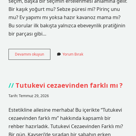
seçim, başka bir seçimin ertelenmesi anlamına gelir.
Bir kaşık yoğurt mu? Sebze püresi mi? Pirinç unu
mu? Ev yapımı mı yoksa hazır kavanoz mama mı?
Bu sorular ilk bakışta yalnızca ebeveynlik pratiğinin
bir parçası gibi…
6
Devamını okuyun
Yorum Bırak
aylık
bir
bebek
günde
ne
Tutukevi cezaevinden farklı mı ?
kadar
mama
Tarih: Temmuz 29, 2026
yemeli
?
Estetikline ailesine merhaba! Bu içerikte “Tutukevi
cezaevinden farklı mı” hakkında kapsamlı bir
rehber hazırladık. Tutukevi Cezaevinden Farklı mı?
Bir gün, Kayseri’de sıradan bir sabahın erken