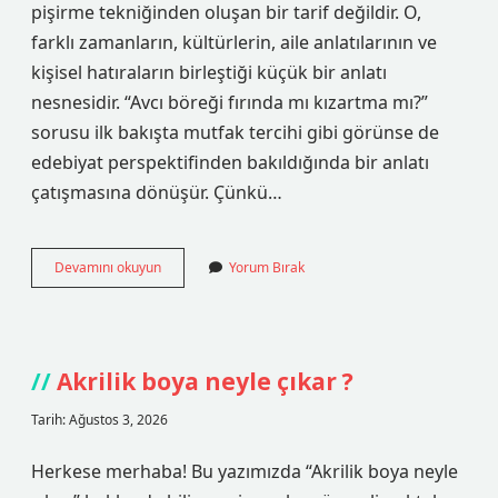
pişirme tekniğinden oluşan bir tarif değildir. O,
farklı zamanların, kültürlerin, aile anlatılarının ve
kişisel hatıraların birleştiği küçük bir anlatı
nesnesidir. “Avcı böreği fırında mı kızartma mı?”
sorusu ilk bakışta mutfak tercihi gibi görünse de
edebiyat perspektifinden bakıldığında bir anlatı
çatışmasına dönüşür. Çünkü…
Avcı
Devamını okuyun
Yorum Bırak
böreği
fırında
mı
kızartma
mı
Akrilik boya neyle çıkar ?
?
Tarih: Ağustos 3, 2026
Herkese merhaba! Bu yazımızda “Akrilik boya neyle