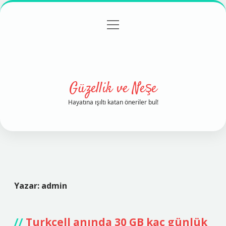
menüyü
Anasayfa
Gizlilik Politikası
Yasal Uyarı
aç
Hakkımızda
Güzellik ve Neşe
Hayatına ışıltı katan öneriler bul!
Yazar:
admin
Turkcell anında 30 GB kaç günlük