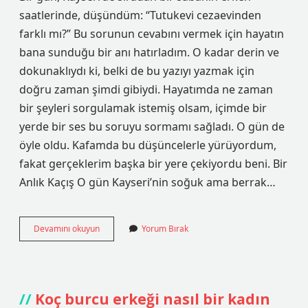
saatlerinde, düşündüm: “Tutukevi cezaevinden
farklı mı?” Bu sorunun cevabını vermek için hayatın
bana sunduğu bir anı hatırladım. O kadar derin ve
dokunaklıydı ki, belki de bu yazıyı yazmak için
doğru zaman şimdi gibiydi. Hayatımda ne zaman
bir şeyleri sorgulamak istemiş olsam, içimde bir
yerde bir ses bu soruyu sormamı sağladı. O gün de
öyle oldu. Kafamda bu düşüncelerle yürüyordum,
fakat gerçeklerim başka bir yere çekiyordu beni. Bir
Anlık Kaçış O gün Kayseri’nin soğuk ama berrak…
Tutukevi
Devamını okuyun
Yorum Bırak
cezaevinden
farklı
mı
?
Koç burcu erkeği nasıl bir kadın