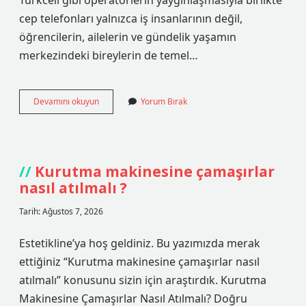
Turkcell gibi operatörlerin yaygınlaşmasıyla birlikte
cep telefonları yalnızca iş insanlarının değil,
öğrencilerin, ailelerin ve gündelik yaşamın
merkezindeki bireylerin de temel…
Turkcell
Devamını okuyun
Yorum Bırak
anında
30
GB
kaç
günlük
Kurutma makinesine çamaşırlar
?
nasıl atılmalı ?
Tarih: Ağustos 7, 2026
Estetikline’ya hoş geldiniz. Bu yazımızda merak
ettiğiniz “Kurutma makinesine çamaşırlar nasıl
atılmalı” konusunu sizin için araştırdık. Kurutma
Makinesine Çamaşırlar Nasıl Atılmalı? Doğru