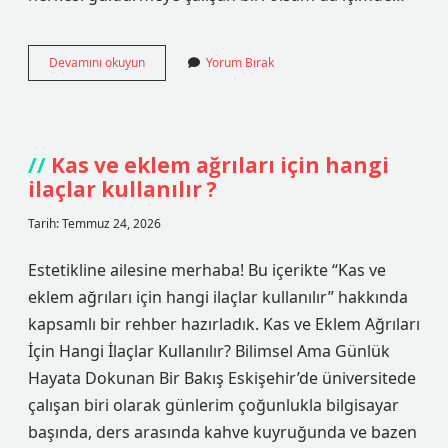
Koç
Devamını okuyun
Yorum Bırak
burcu
erkeği
nasıl
bir
kadın
Kas ve eklem ağrıları için hangi
sever
ilaçlar kullanılır ?
?
Tarih: Temmuz 24, 2026
Estetikline ailesine merhaba! Bu içerikte “Kas ve
eklem ağrıları için hangi ilaçlar kullanılır” hakkında
kapsamlı bir rehber hazırladık. Kas ve Eklem Ağrıları
İçin Hangi İlaçlar Kullanılır? Bilimsel Ama Günlük
Hayata Dokunan Bir Bakış Eskişehir’de üniversitede
çalışan biri olarak günlerim çoğunlukla bilgisayar
başında, ders arasında kahve kuyruğunda ve bazen