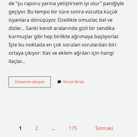
de “şu raporu yarına yetiştirsem iyi olur” paniğiyle
geçiyor. Bu tempo bir süre sonra vücutta küçük
isyanlara dönüşüyor. Özellikle omuzlar, bel ve
dizler… Sanki kendi aralarında gizli bir sendika
kurmuşlar gibi hep birlikte ağrımaya başlıyorlar.
İşte bu noktada en çok sorulan sorulardan biri
ortaya çıkıyor: Kas ve eklem ağrıları için hangi
ilaçlar…
Kas
Devamını okuyun
Yorum Bırak
ve
eklem
ağrıları
için
hangi
ilaçlar
kullanılır
?
1
2
…
175
Sonraki