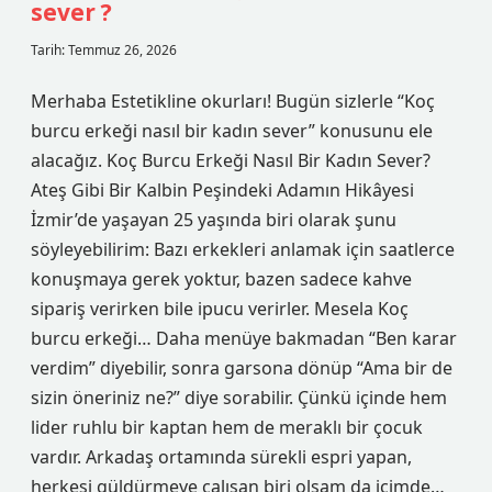
sever ?
Tarih: Temmuz 26, 2026
Merhaba Estetikline okurları! Bugün sizlerle “Koç
burcu erkeği nasıl bir kadın sever” konusunu ele
alacağız. Koç Burcu Erkeği Nasıl Bir Kadın Sever?
Ateş Gibi Bir Kalbin Peşindeki Adamın Hikâyesi
İzmir’de yaşayan 25 yaşında biri olarak şunu
söyleyebilirim: Bazı erkekleri anlamak için saatlerce
konuşmaya gerek yoktur, bazen sadece kahve
sipariş verirken bile ipucu verirler. Mesela Koç
burcu erkeği… Daha menüye bakmadan “Ben karar
verdim” diyebilir, sonra garsona dönüp “Ama bir de
sizin öneriniz ne?” diye sorabilir. Çünkü içinde hem
lider ruhlu bir kaptan hem de meraklı bir çocuk
vardır. Arkadaş ortamında sürekli espri yapan,
herkesi güldürmeye çalışan biri olsam da içimde…