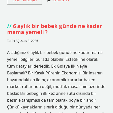
Devamını okuyun
Yorum Bırak
boya
neyle
çıkar
?
6 aylık bir bebek günde ne kadar
mama yemeli ?
Tarih: Ağustos 3, 2026
Aradığınız 6 aylık bir bebek günde ne kadar mama
yemeli bilgileri burada olabilir; Estetikline olarak
tüm detayları derledik. Ek Gıdaya İlk Neyle
Başlamalı? Bir Kaşık Pürenin Ekonomisi Bir insanın
hayatındaki en ilginç ekonomik kararlar bazen
market raflarında değil, mutfak masasının üzerinde
başlar. Bir bebeğin ilk kez anne sütü dışında bir
besinle tanışması da tam olarak böyle bir andır.
Çünkü kaynakların sınırlı olduğu bir dünyada her